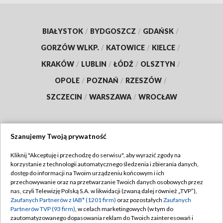
BIAŁYSTOK
/
BYDGOSZCZ
/
GDAŃSK
/
GORZÓW WLKP.
/
KATOWICE
/
KIELCE
/
KRAKÓW
/
LUBLIN
/
ŁÓDŹ
/
OLSZTYN
/
OPOLE
/
POZNAŃ
/
RZESZÓW
/
SZCZECIN
/
WARSZAWA
/
WROCŁAW
Szanujemy Twoją prywatność
Dołącz do nas:
Kliknij "Akceptuję i przechodzę do serwisu", aby wyrazić zgody na
korzystanie z technologii automatycznego śledzenia i zbierania danych,
TVP
dostęp do informacji na Twoim urządzeniu końcowym i ich
Abonament TVP
przechowywanie oraz na przetwarzanie Twoich danych osobowych przez
Regulamin TVP
nas, czyli Telewizję Polską S.A. w likwidacji (zwaną dalej również „TVP”),
Emisja w TVP
Polityka prywatności
Zaufanych Partnerów z IAB* (1201 firm)
oraz pozostałych
Zaufanych
Partnerów TVP (93 firm)
, w celach marketingowych (w tym do
Centrum informacji TVP
Moje zgody
zautomatyzowanego dopasowania reklam do Twoich zainteresowań i