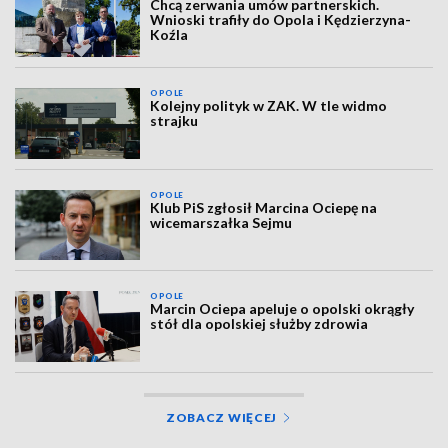
Chcą zerwania umów partnerskich.
Wnioski trafiły do Opola i Kędzierzyna-
Koźla
OPOLE
Kolejny polityk w ZAK. W tle widmo
strajku
OPOLE
Klub PiS zgłosił Marcina Ociepę na
wicemarszałka Sejmu
OPOLE
Marcin Ociepa apeluje o opolski okrągły
stół dla opolskiej służby zdrowia
ZOBACZ WIĘCEJ