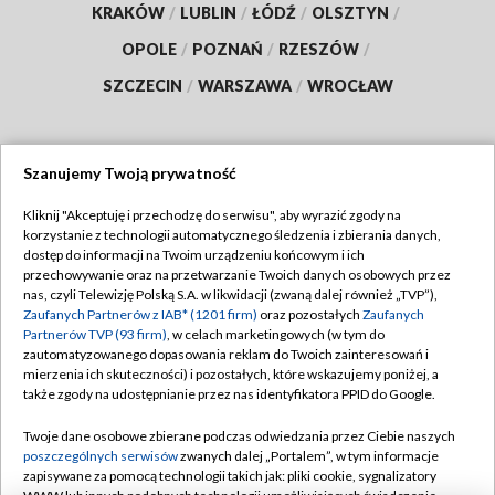
KRAKÓW
/
LUBLIN
/
ŁÓDŹ
/
OLSZTYN
/
OPOLE
/
POZNAŃ
/
RZESZÓW
/
SZCZECIN
/
WARSZAWA
/
WROCŁAW
Szanujemy Twoją prywatność
Dołącz do nas:
Kliknij "Akceptuję i przechodzę do serwisu", aby wyrazić zgody na
korzystanie z technologii automatycznego śledzenia i zbierania danych,
TVP
dostęp do informacji na Twoim urządzeniu końcowym i ich
Abonament TVP
przechowywanie oraz na przetwarzanie Twoich danych osobowych przez
Regulamin TVP
nas, czyli Telewizję Polską S.A. w likwidacji (zwaną dalej również „TVP”),
Emisja w TVP
Polityka prywatności
Zaufanych Partnerów z IAB* (1201 firm)
oraz pozostałych
Zaufanych
Partnerów TVP (93 firm)
, w celach marketingowych (w tym do
Centrum informacji TVP
Moje zgody
zautomatyzowanego dopasowania reklam do Twoich zainteresowań i
mierzenia ich skuteczności) i pozostałych, które wskazujemy poniżej, a
Naziemna Telewizja Cyfrowa
Pomoc
także zgody na udostępnianie przez nas identyfikatora PPID do Google.
Sklep TVP
Biuro reklamy
Twoje dane osobowe zbierane podczas odwiedzania przez Ciebie naszych
Rada Programowa
Kontakt
poszczególnych serwisów
zwanych dalej „Portalem”, w tym informacje
zapisywane za pomocą technologii takich jak: pliki cookie, sygnalizatory
System NOS