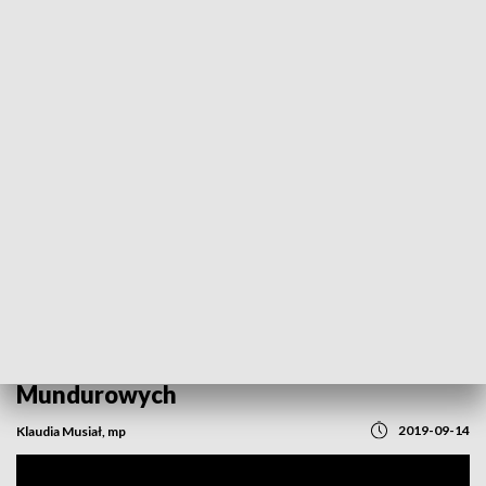
POWRÓT DO
OPOLE
TVP REGIONY
Pobiegli w imię sąsiedzkiej przyjaźni. Za
nami XVII edycja Biegu Służb
Mundurowych
2019-09-14
Klaudia Musiał, mp