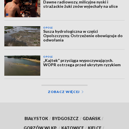
Dawne radiowozy, milicyjne nyski i
strażackie żuki znów wyjechały na ulice
OPOLE
Susza hydrologiczna w części
Opolszczyzny. Ostrzeżenie obowiązuje do
odwołania
OPOLE
„Kajtek” przyciąga wypoczywających.
WOPR ostrzega przed ukrytym ryzykiem
ZOBACZ WIĘCEJ
BIAŁYSTOK
/
BYDGOSZCZ
/
GDAŃSK
/
GORZÓW WLKP.
/
KATOWICE
/
KIELCE
/