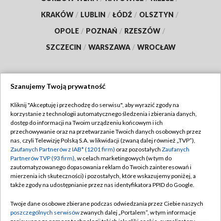
KRAKÓW
/
LUBLIN
/
ŁÓDŹ
/
OLSZTYN
/
OPOLE
/
POZNAŃ
/
RZESZÓW
/
SZCZECIN
/
WARSZAWA
/
WROCŁAW
Szanujemy Twoją prywatność
Dołącz do nas:
Kliknij "Akceptuję i przechodzę do serwisu", aby wyrazić zgody na
korzystanie z technologii automatycznego śledzenia i zbierania danych,
TVP
dostęp do informacji na Twoim urządzeniu końcowym i ich
Abonament TVP
przechowywanie oraz na przetwarzanie Twoich danych osobowych przez
Regulamin TVP
nas, czyli Telewizję Polską S.A. w likwidacji (zwaną dalej również „TVP”),
Emisja w TVP
Polityka prywatności
Zaufanych Partnerów z IAB* (1201 firm)
oraz pozostałych
Zaufanych
Partnerów TVP (93 firm)
, w celach marketingowych (w tym do
Centrum informacji TVP
Moje zgody
zautomatyzowanego dopasowania reklam do Twoich zainteresowań i
mierzenia ich skuteczności) i pozostałych, które wskazujemy poniżej, a
Naziemna Telewizja Cyfrowa
Pomoc
także zgody na udostępnianie przez nas identyfikatora PPID do Google.
Sklep TVP
Biuro reklamy
Twoje dane osobowe zbierane podczas odwiedzania przez Ciebie naszych
Rada Programowa
Kontakt
poszczególnych serwisów
zwanych dalej „Portalem”, w tym informacje