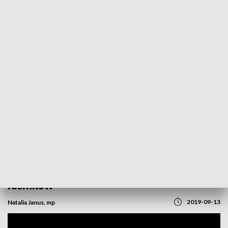
POWRÓT DO
OPOLE
TVP REGIONY
Historia borsuków z happy endem.
Zwierzęta wyciągnięte ze studni przez
leśników
2019-09-13
Natalia Janus, mp