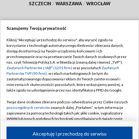
SZCZECIN
/
WARSZAWA
/
WROCŁAW
Szanujemy Twoją prywatność
Dołącz do nas:
Kliknij "Akceptuję i przechodzę do serwisu", aby wyrazić zgody na
korzystanie z technologii automatycznego śledzenia i zbierania danych,
TVP
dostęp do informacji na Twoim urządzeniu końcowym i ich
Abonament TVP
przechowywanie oraz na przetwarzanie Twoich danych osobowych przez
Regulamin TVP
nas, czyli Telewizję Polską S.A. w likwidacji (zwaną dalej również „TVP”),
Emisja w TVP
Zaufanych Partnerów z IAB* (1201 firm)
oraz pozostałych
Zaufanych
Polityka prywatności
Partnerów TVP (93 firm)
, w celach marketingowych (w tym do
Centrum informacji TVP
Moje zgody
zautomatyzowanego dopasowania reklam do Twoich zainteresowań i
mierzenia ich skuteczności) i pozostałych, które wskazujemy poniżej, a
Naziemna Telewizja Cyfrowa
Pomoc
także zgody na udostępnianie przez nas identyfikatora PPID do Google.
Sklep TVP
Biuro reklamy
Twoje dane osobowe zbierane podczas odwiedzania przez Ciebie naszych
Rada Programowa
poszczególnych serwisów
zwanych dalej „Portalem”, w tym informacje
Kontakt
zapisywane za pomocą technologii takich jak: pliki cookie, sygnalizatory
System NOS
WWW lub innych podobnych technologii umożliwiających świadczenie
dopasowanych i bezpiecznych usług, personalizację treści oraz reklam,
Informacje o nadawcy
Kanały
udostępnianie funkcji mediów społecznościowych oraz analizowanie
Akceptuję i przechodzę do serwisu
ruchu w Internecie.
Program dla prasy