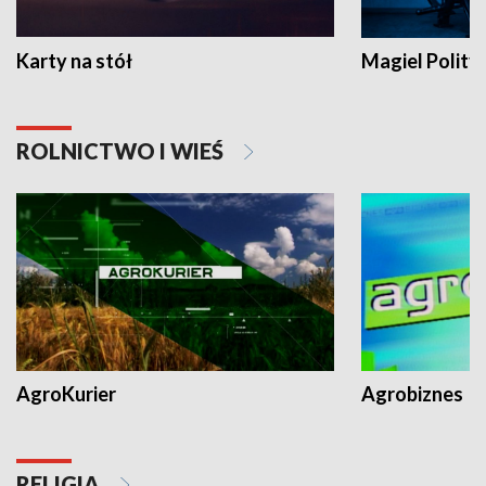
Karty na stół
Magiel Polity
ROLNICTWO I WIEŚ
AgroKurier
Agrobiznes
RELIGIA