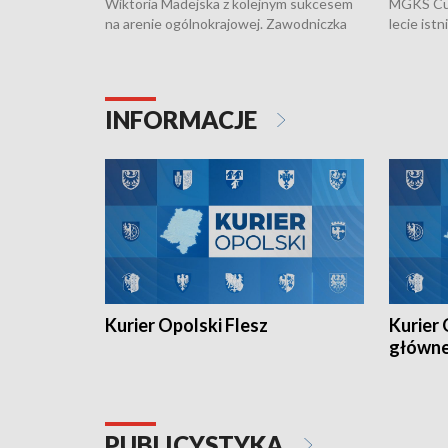
Wiktoria Madejska z kolejnym sukcesem
MGKS Cuk
na arenie ogólnokrajowej. Zawodniczka
lecie ist
Klubu Kolarskiego Ziemia Brzeska
odbył się
została podwójna Mistrzynią Polski
również o
Juniorów Młodszych w kolarstwie
Otwartyc
torowym.
plażowej
INFORMACJE
meczu Ko
Kurier Opolski Flesz
Kurier 
główn
PUBLICYSTYKA