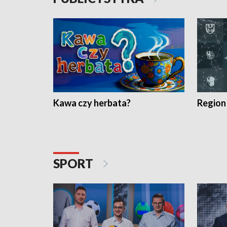
Kawa czy herbata?
Region
SPORT