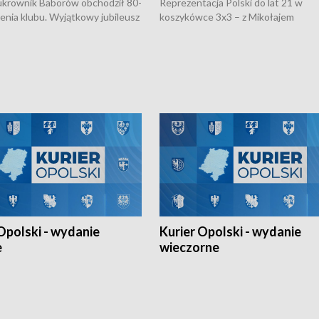
rownik Baborów obchodził 80-
Reprezentacja Polski do lat 21 w
nienia klubu. Wyjątkowy jubileusz
koszykówce 3x3 – z Mikołajem
 na sportowo. W programie
Kowalczykiem z opolskiego AZS-u 
 turnieju eliminacyjnym
składzie - wygrała dwa z trzech tur
h Mistrzostw w siatkówce
w ramach Ligi Narodów. Rywalizacja
 amatorów w Opolu oraz o
odbyła się w węgierskim Szolnok.
lejarza Opole. Zapraszamy!
Opolski - wydanie
Kurier Opolski - wydanie
e
wieczorne