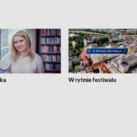
ka
W rytmie festiwalu