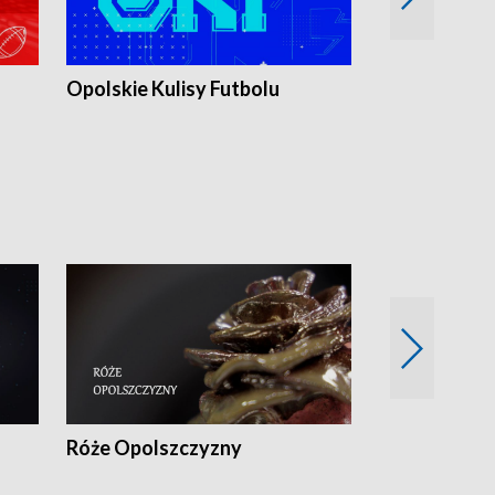
Opolskie Kulisy Futbolu
Złote chwile
sportu
Róże Opolszczyzny
Czas report