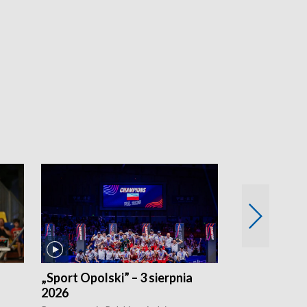
„Sport Opolski” – 3 sierpnia
„Sport Opolsk
2026
Reprezentacja P