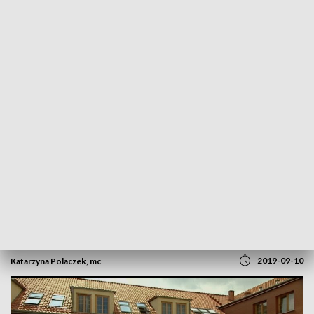
POWRÓT DO
OPOLE
TVP REGIONY
Nowe wozy dla strażaków. Uroczyste
przekazanie w Komendzie Powiatowej
2019-09-10
Katarzyna Polaczek, mc