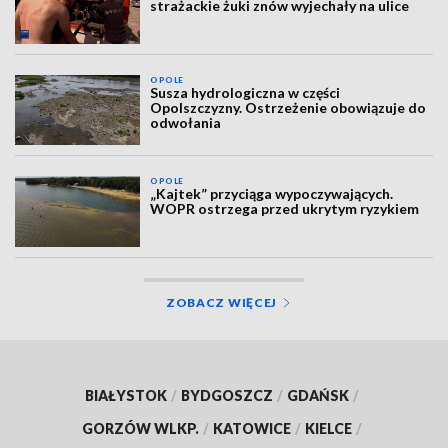
strażackie żuki znów wyjechały na ulice
OPOLE
Susza hydrologiczna w części
Opolszczyzny. Ostrzeżenie obowiązuje do
odwołania
OPOLE
„Kajtek” przyciąga wypoczywających.
WOPR ostrzega przed ukrytym ryzykiem
ZOBACZ WIĘCEJ
BIAŁYSTOK
/
BYDGOSZCZ
/
GDAŃSK
/
GORZÓW WLKP.
/
KATOWICE
/
KIELCE
/