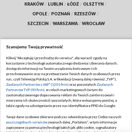
KRAKÓW
/
LUBLIN
/
ŁÓDŹ
/
OLSZTYN
/
OPOLE
/
POZNAŃ
/
RZESZÓW
/
SZCZECIN
/
WARSZAWA
/
WROCŁAW
Szanujemy Twoją prywatność
Dołącz do nas:
Kliknij "Akceptuję i przechodzę do serwisu", aby wyrazić zgody na
korzystanie z technologii automatycznego śledzenia i zbierania danych,
TVP
dostęp do informacji na Twoim urządzeniu końcowym i ich
Abonament TVP
przechowywanie oraz na przetwarzanie Twoich danych osobowych przez
Regulamin TVP
nas, czyli Telewizję Polską S.A. w likwidacji (zwaną dalej również „TVP”),
Emisja w TVP
Polityka prywatności
Zaufanych Partnerów z IAB* (1201 firm)
oraz pozostałych
Zaufanych
Partnerów TVP (93 firm)
, w celach marketingowych (w tym do
Centrum informacji TVP
Moje zgody
zautomatyzowanego dopasowania reklam do Twoich zainteresowań i
mierzenia ich skuteczności) i pozostałych, które wskazujemy poniżej, a
Naziemna Telewizja Cyfrowa
Pomoc
także zgody na udostępnianie przez nas identyfikatora PPID do Google.
Sklep TVP
Biuro reklamy
Twoje dane osobowe zbierane podczas odwiedzania przez Ciebie naszych
Rada Programowa
Kontakt
poszczególnych serwisów
zwanych dalej „Portalem”, w tym informacje
zapisywane za pomocą technologii takich jak: pliki cookie, sygnalizatory
System NOS