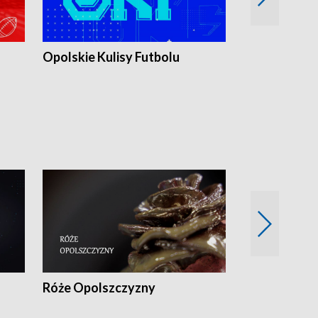
Opolskie Kulisy Futbolu
Złote chwile
sportu
Róże Opolszczyzny
Czas report