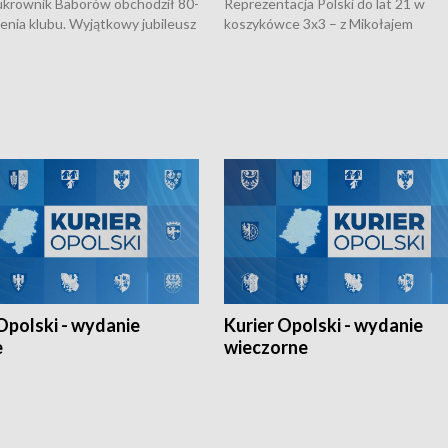
rownik Baborów obchodził 80-
Reprezentacja Polski do lat 21 w
nienia klubu. Wyjątkowy jubileusz
koszykówce 3x3 – z Mikołajem
 na sportowo. W programie
Kowalczykiem z opolskiego AZS-u 
 turnieju eliminacyjnym
składzie - wygrała dwa z trzech tur
h Mistrzostw w siatkówce
w ramach Ligi Narodów. Rywalizacja
 amatorów w Opolu oraz o
odbyła się w węgierskim Szolnok.
lejarza Opole. Zapraszamy!
Opolski - wydanie
Kurier Opolski - wydanie
e
wieczorne