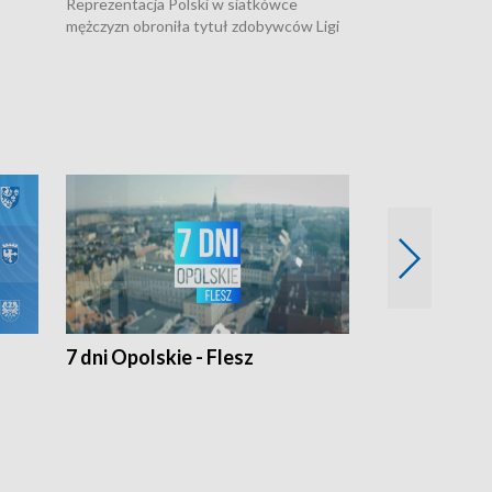
mężczyzn w półfi
Reprezentacja Polski w siatkówce
meczu ćwierćfin
mężczyzn obroniła tytuł zdobywców Ligi
Biało-Czerwoni p
w
Narodów. W finale pokonali Amerykanów
Ningbo Ukraińcó
niejów
po tie-breaku. W meczu nie zabrakło
opolskich wątków.
7 dni Opolskie - Flesz
Opolskie o 