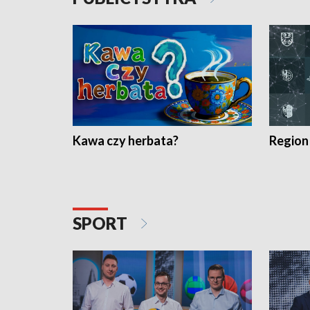
Kawa czy herbata?
Region
SPORT