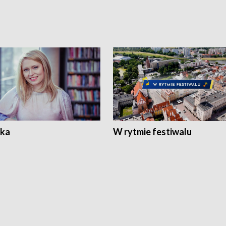
ka
W rytmie festiwalu