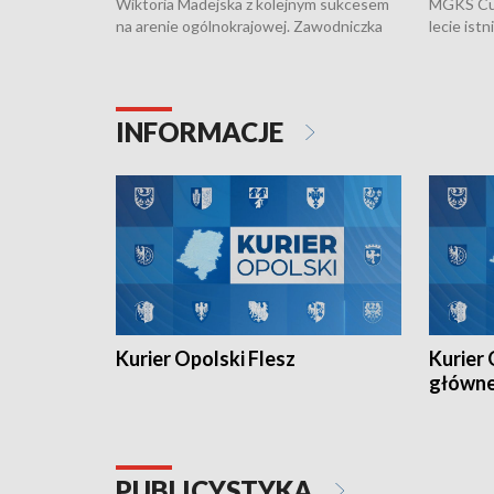
Wiktoria Madejska z kolejnym sukcesem
MGKS Cuk
na arenie ogólnokrajowej. Zawodniczka
lecie ist
Klubu Kolarskiego Ziemia Brzeska
odbył się
została podwójna Mistrzynią Polski
również o
Juniorów Młodszych w kolarstwie
Otwartyc
torowym.
plażowej
INFORMACJE
meczu Ko
Kurier Opolski Flesz
Kurier 
główn
PUBLICYSTYKA