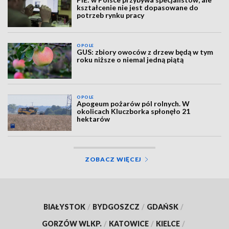
kształcenie nie jest dopasowane do
potrzeb rynku pracy
OPOLE
GUS: zbiory owoców z drzew będą w tym
roku niższe o niemal jedną piątą
OPOLE
Apogeum pożarów pól rolnych. W
okolicach Kluczborka spłonęło 21
hektarów
ZOBACZ WIĘCEJ
BIAŁYSTOK
/
BYDGOSZCZ
/
GDAŃSK
/
GORZÓW WLKP.
/
KATOWICE
/
KIELCE
/