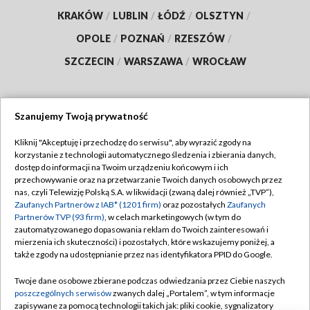
KRAKÓW
/
LUBLIN
/
ŁÓDŹ
/
OLSZTYN
/
OPOLE
/
POZNAŃ
/
RZESZÓW
/
SZCZECIN
/
WARSZAWA
/
WROCŁAW
Szanujemy Twoją prywatność
Dołącz do nas:
Kliknij "Akceptuję i przechodzę do serwisu", aby wyrazić zgody na
korzystanie z technologii automatycznego śledzenia i zbierania danych,
TVP
dostęp do informacji na Twoim urządzeniu końcowym i ich
Abonament TVP
przechowywanie oraz na przetwarzanie Twoich danych osobowych przez
Regulamin TVP
nas, czyli Telewizję Polską S.A. w likwidacji (zwaną dalej również „TVP”),
Emisja w TVP
Polityka prywatności
Zaufanych Partnerów z IAB* (1201 firm)
oraz pozostałych
Zaufanych
Partnerów TVP (93 firm)
, w celach marketingowych (w tym do
Centrum informacji TVP
Moje zgody
zautomatyzowanego dopasowania reklam do Twoich zainteresowań i
mierzenia ich skuteczności) i pozostałych, które wskazujemy poniżej, a
Naziemna Telewizja Cyfrowa
Pomoc
także zgody na udostępnianie przez nas identyfikatora PPID do Google.
Sklep TVP
Biuro reklamy
Twoje dane osobowe zbierane podczas odwiedzania przez Ciebie naszych
Rada Programowa
Kontakt
poszczególnych serwisów
zwanych dalej „Portalem”, w tym informacje
zapisywane za pomocą technologii takich jak: pliki cookie, sygnalizatory