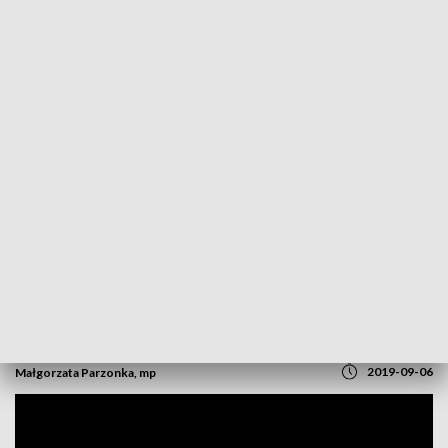
POWRÓT DO
OPOLE
TVP REGIONY
Dzień "Mlecznej Fermy". O problemach w
hodowli bydła rozmawiano w Kietrzu
2019-09-06
Małgorzata Parzonka, mp