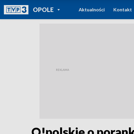
POWRÓT DO
OPOLE
Aktualności
Kontakt
TVP REGIONY
O!polskie o porank