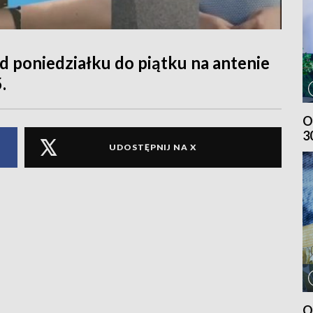
 poniedziałku do piątku na antenie
.
O
3
UDOSTĘPNIJ NA X
O