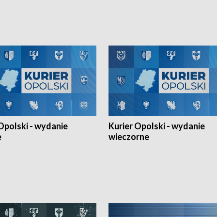
Ligi Narodów. Rywalizacja
opolskich wątków.
ę w węgierskim Szolnok.
Opolski - wydanie
Kurier Opolski - wydanie
e
wieczorne