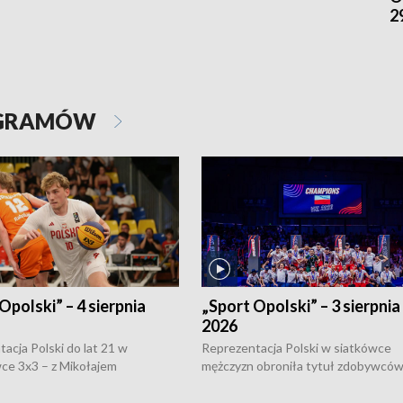
2
OGRAMÓW
Opolski” – 4 sierpnia
„Sport Opolski” – 3 sierpnia
2026
acja Polski do lat 21 w
Reprezentacja Polski w siatkówce
ce 3x3 – z Mikołajem
mężczyzn obroniła tytuł zdobywców 
kiem z opolskiego AZS-u w
Narodów. W finale pokonali Amery
- wygrała dwa z trzech turniejów
po tie-breaku. W meczu nie zabrakł