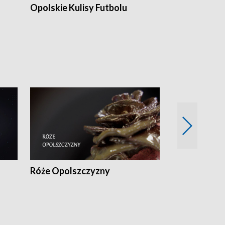
Opolskie Kulisy Futbolu
Złote chwile
sportu
Róże Opolszczyzny
Czas report