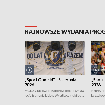
NAJNOWSZE WYDANIA PR
„Sport Opolski” – 5 sierpnia
„Sport 
2026
2026
MGKS Cukrownik Baborów obchodził 80-
Reprezent
lecie istnienia klubu. Wyjątkowy jubileusz
koszyków
odbył się na sportowo. W programie
Kowalczy
również o turnieju eliminacyjnym
składzie 