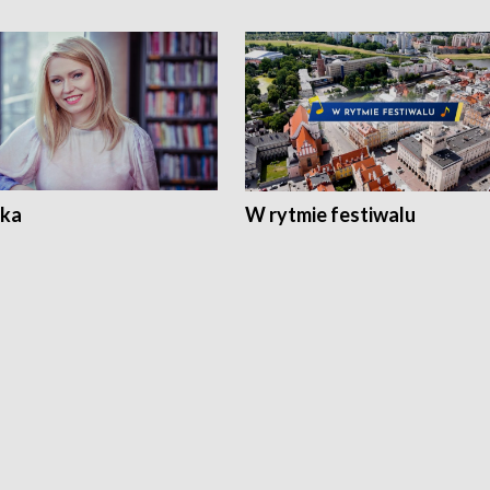
ka
W rytmie festiwalu