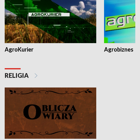
AgroKurier
Agrobiznes
RELIGIA