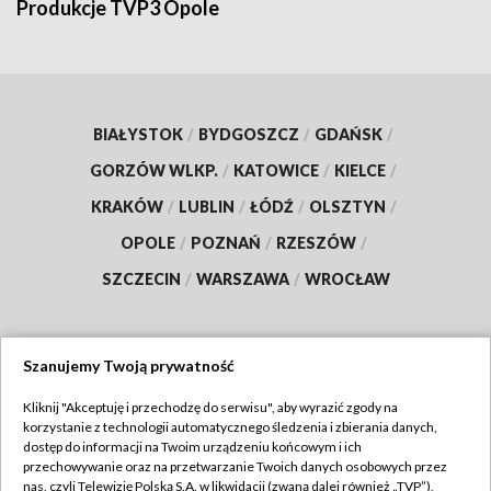
Produkcje TVP3 Opole
BIAŁYSTOK
/
BYDGOSZCZ
/
GDAŃSK
/
GORZÓW WLKP.
/
KATOWICE
/
KIELCE
/
KRAKÓW
/
LUBLIN
/
ŁÓDŹ
/
OLSZTYN
/
OPOLE
/
POZNAŃ
/
RZESZÓW
/
SZCZECIN
/
WARSZAWA
/
WROCŁAW
Szanujemy Twoją prywatność
Dołącz do nas:
Kliknij "Akceptuję i przechodzę do serwisu", aby wyrazić zgody na
korzystanie z technologii automatycznego śledzenia i zbierania danych,
TVP
dostęp do informacji na Twoim urządzeniu końcowym i ich
Abonament TVP
przechowywanie oraz na przetwarzanie Twoich danych osobowych przez
Regulamin TVP
nas, czyli Telewizję Polską S.A. w likwidacji (zwaną dalej również „TVP”),