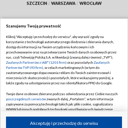
SZCZECIN
/
WARSZAWA
/
WROCŁAW
Szanujemy Twoją prywatność
Dołącz do nas:
Kliknij "Akceptuję i przechodzę do serwisu", aby wyrazić zgody na
korzystanie z technologii automatycznego śledzenia i zbierania danych,
TVP
dostęp do informacji na Twoim urządzeniu końcowym i ich
Abonament TVP
przechowywanie oraz na przetwarzanie Twoich danych osobowych przez
Regulamin TVP
nas, czyli Telewizję Polską S.A. w likwidacji (zwaną dalej również „TVP”),
Emisja w TVP
Zaufanych Partnerów z IAB* (1201 firm)
oraz pozostałych
Zaufanych
Polityka prywatności
Partnerów TVP (93 firm)
, w celach marketingowych (w tym do
Centrum informacji TVP
Moje zgody
zautomatyzowanego dopasowania reklam do Twoich zainteresowań i
mierzenia ich skuteczności) i pozostałych, które wskazujemy poniżej, a
Naziemna Telewizja Cyfrowa
Pomoc
także zgody na udostępnianie przez nas identyfikatora PPID do Google.
Sklep TVP
Biuro reklamy
Twoje dane osobowe zbierane podczas odwiedzania przez Ciebie naszych
Rada Programowa
poszczególnych serwisów
zwanych dalej „Portalem”, w tym informacje
Kontakt
zapisywane za pomocą technologii takich jak: pliki cookie, sygnalizatory
System NOS
WWW lub innych podobnych technologii umożliwiających świadczenie
dopasowanych i bezpiecznych usług, personalizację treści oraz reklam,
Informacje o nadawcy
Kanały
udostępnianie funkcji mediów społecznościowych oraz analizowanie
Akceptuję i przechodzę do serwisu
ruchu w Internecie.
Program dla prasy