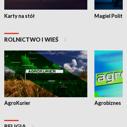
Karty na stół
Magiel Polity
ROLNICTWO I WIEŚ
AgroKurier
Agrobiznes
RELIGIA