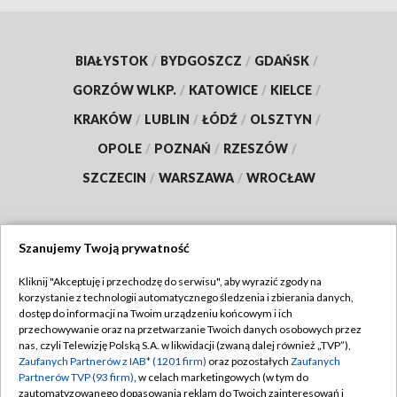
BIAŁYSTOK
/
BYDGOSZCZ
/
GDAŃSK
/
GORZÓW WLKP.
/
KATOWICE
/
KIELCE
/
KRAKÓW
/
LUBLIN
/
ŁÓDŹ
/
OLSZTYN
/
OPOLE
/
POZNAŃ
/
RZESZÓW
/
SZCZECIN
/
WARSZAWA
/
WROCŁAW
Szanujemy Twoją prywatność
Dołącz do nas:
Kliknij "Akceptuję i przechodzę do serwisu", aby wyrazić zgody na
korzystanie z technologii automatycznego śledzenia i zbierania danych,
TVP
dostęp do informacji na Twoim urządzeniu końcowym i ich
Abonament TVP
przechowywanie oraz na przetwarzanie Twoich danych osobowych przez
Regulamin TVP
nas, czyli Telewizję Polską S.A. w likwidacji (zwaną dalej również „TVP”),
Emisja w TVP
Zaufanych Partnerów z IAB* (1201 firm)
oraz pozostałych
Zaufanych
Polityka prywatności
Partnerów TVP (93 firm)
, w celach marketingowych (w tym do
Centrum informacji TVP
Moje zgody
zautomatyzowanego dopasowania reklam do Twoich zainteresowań i