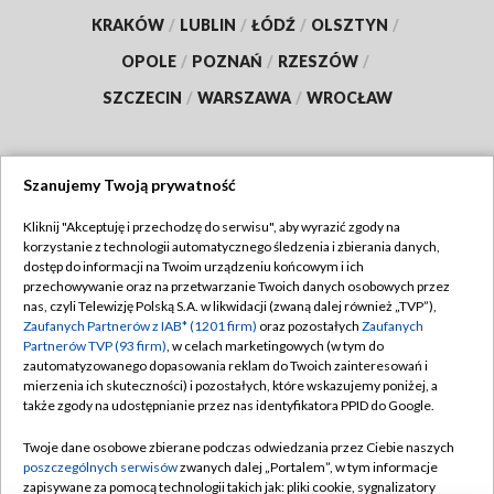
KRAKÓW
/
LUBLIN
/
ŁÓDŹ
/
OLSZTYN
/
OPOLE
/
POZNAŃ
/
RZESZÓW
/
SZCZECIN
/
WARSZAWA
/
WROCŁAW
Szanujemy Twoją prywatność
Dołącz do nas:
Kliknij "Akceptuję i przechodzę do serwisu", aby wyrazić zgody na
korzystanie z technologii automatycznego śledzenia i zbierania danych,
TVP
dostęp do informacji na Twoim urządzeniu końcowym i ich
Abonament TVP
przechowywanie oraz na przetwarzanie Twoich danych osobowych przez
Regulamin TVP
nas, czyli Telewizję Polską S.A. w likwidacji (zwaną dalej również „TVP”),
Emisja w TVP
Polityka prywatności
Zaufanych Partnerów z IAB* (1201 firm)
oraz pozostałych
Zaufanych
Partnerów TVP (93 firm)
, w celach marketingowych (w tym do
Centrum informacji TVP
Moje zgody
zautomatyzowanego dopasowania reklam do Twoich zainteresowań i
mierzenia ich skuteczności) i pozostałych, które wskazujemy poniżej, a
Naziemna Telewizja Cyfrowa
Pomoc
także zgody na udostępnianie przez nas identyfikatora PPID do Google.
Sklep TVP
Biuro reklamy
Twoje dane osobowe zbierane podczas odwiedzania przez Ciebie naszych
Rada Programowa
Kontakt
poszczególnych serwisów
zwanych dalej „Portalem”, w tym informacje
zapisywane za pomocą technologii takich jak: pliki cookie, sygnalizatory