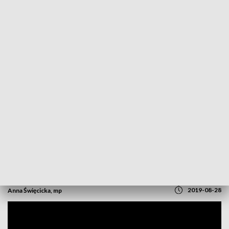
POWRÓT DO
OPOLE
TVP REGIONY
Jak pokonać strach? Powrót "Tygrysa
Pietrka" na deski Teatru Lalek
2019-08-28
Anna Święcicka, mp