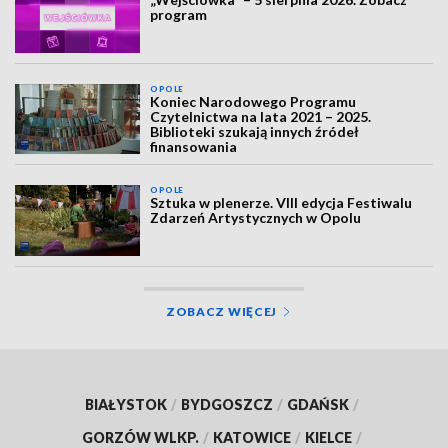
program
OPOLE
Koniec Narodowego Programu
Czytelnictwa na lata 2021 – 2025.
Biblioteki szukają innych źródeł
finansowania
OPOLE
Sztuka w plenerze. VIII edycja Festiwalu
Zdarzeń Artystycznych w Opolu
ZOBACZ WIĘCEJ
BIAŁYSTOK
/
BYDGOSZCZ
/
GDAŃSK
/
GORZÓW WLKP.
/
KATOWICE
/
KIELCE
/