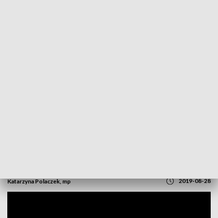
POWRÓT DO
OPOLE
TVP REGIONY
Debata o edukacji przy okrągłym stole.
Wnioski mają ulepszyć oświatę
2019-08-28
Katarzyna Polaczek, mp