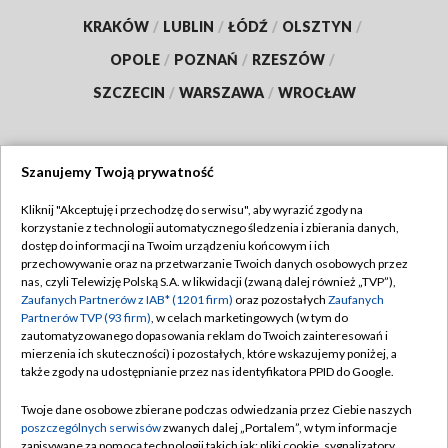
KRAKÓW
/
LUBLIN
/
ŁÓDŹ
/
OLSZTYN
/
OPOLE
/
POZNAŃ
/
RZESZÓW
/
SZCZECIN
/
WARSZAWA
/
WROCŁAW
Szanujemy Twoją prywatność
Dołącz do nas:
Kliknij "Akceptuję i przechodzę do serwisu", aby wyrazić zgody na
korzystanie z technologii automatycznego śledzenia i zbierania danych,
TVP
dostęp do informacji na Twoim urządzeniu końcowym i ich
Abonament TVP
przechowywanie oraz na przetwarzanie Twoich danych osobowych przez
Regulamin TVP
nas, czyli Telewizję Polską S.A. w likwidacji (zwaną dalej również „TVP”),
Emisja w TVP
Polityka prywatności
Zaufanych Partnerów z IAB* (1201 firm)
oraz pozostałych
Zaufanych
Partnerów TVP (93 firm)
, w celach marketingowych (w tym do
Centrum informacji TVP
Moje zgody
zautomatyzowanego dopasowania reklam do Twoich zainteresowań i
mierzenia ich skuteczności) i pozostałych, które wskazujemy poniżej, a
Naziemna Telewizja Cyfrowa
Pomoc
także zgody na udostępnianie przez nas identyfikatora PPID do Google.
Sklep TVP
Biuro reklamy
Twoje dane osobowe zbierane podczas odwiedzania przez Ciebie naszych
Rada Programowa
Kontakt
poszczególnych serwisów
zwanych dalej „Portalem”, w tym informacje
zapisywane za pomocą technologii takich jak: pliki cookie, sygnalizatory