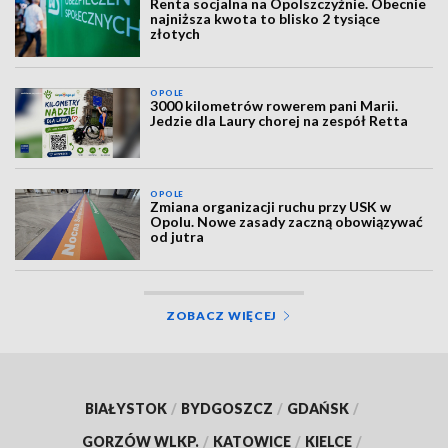
Renta socjalna na Opolszczyźnie. Obecnie
najniższa kwota to blisko 2 tysiące
złotych
OPOLE
3000 kilometrów rowerem pani Marii.
Jedzie dla Laury chorej na zespół Retta
OPOLE
Zmiana organizacji ruchu przy USK w
Opolu. Nowe zasady zaczną obowiązywać
od jutra
ZOBACZ WIĘCEJ
BIAŁYSTOK
/
BYDGOSZCZ
/
GDAŃSK
/
GORZÓW WLKP.
/
KATOWICE
/
KIELCE
/