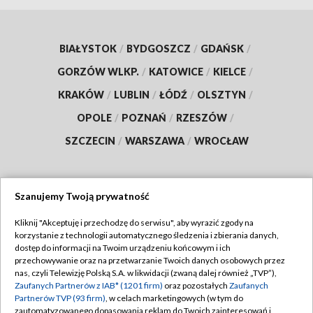
BIAŁYSTOK
/
BYDGOSZCZ
/
GDAŃSK
/
GORZÓW WLKP.
/
KATOWICE
/
KIELCE
/
KRAKÓW
/
LUBLIN
/
ŁÓDŹ
/
OLSZTYN
/
OPOLE
/
POZNAŃ
/
RZESZÓW
/
SZCZECIN
/
WARSZAWA
/
WROCŁAW
Szanujemy Twoją prywatność
Dołącz do nas:
Kliknij "Akceptuję i przechodzę do serwisu", aby wyrazić zgody na
korzystanie z technologii automatycznego śledzenia i zbierania danych,
TVP
dostęp do informacji na Twoim urządzeniu końcowym i ich
Abonament TVP
przechowywanie oraz na przetwarzanie Twoich danych osobowych przez
Regulamin TVP
nas, czyli Telewizję Polską S.A. w likwidacji (zwaną dalej również „TVP”),
Emisja w TVP
Zaufanych Partnerów z IAB* (1201 firm)
oraz pozostałych
Zaufanych
Polityka prywatności
Partnerów TVP (93 firm)
, w celach marketingowych (w tym do
Centrum informacji TVP
Moje zgody
zautomatyzowanego dopasowania reklam do Twoich zainteresowań i