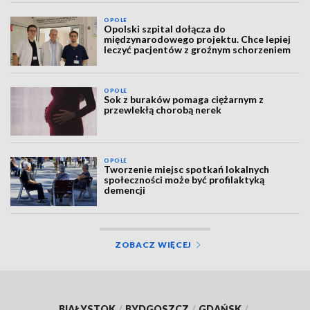
OPOLE
Opolski szpital dołącza do
międzynarodowego projektu. Chce lepiej
leczyć pacjentów z groźnym schorzeniem
OPOLE
Sok z buraków pomaga ciężarnym z
przewlekłą chorobą nerek
OPOLE
Tworzenie miejsc spotkań lokalnych
społeczności może być profilaktyką
demencji
ZOBACZ WIĘCEJ
BIAŁYSTOK
/
BYDGOSZCZ
/
GDAŃSK
/