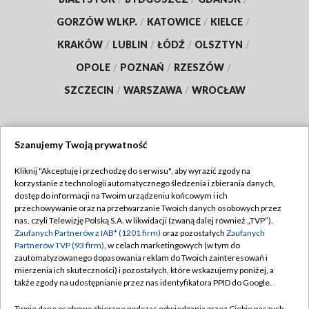
GORZÓW WLKP.
/
KATOWICE
/
KIELCE
/
KRAKÓW
/
LUBLIN
/
ŁÓDŹ
/
OLSZTYN
/
OPOLE
/
POZNAŃ
/
RZESZÓW
/
SZCZECIN
/
WARSZAWA
/
WROCŁAW
Szanujemy Twoją prywatność
Dołącz do nas:
Kliknij "Akceptuję i przechodzę do serwisu", aby wyrazić zgody na
korzystanie z technologii automatycznego śledzenia i zbierania danych,
TVP
dostęp do informacji na Twoim urządzeniu końcowym i ich
Abonament TVP
przechowywanie oraz na przetwarzanie Twoich danych osobowych przez
Regulamin TVP
nas, czyli Telewizję Polską S.A. w likwidacji (zwaną dalej również „TVP”),
Emisja w TVP
Polityka prywatności
Zaufanych Partnerów z IAB* (1201 firm)
oraz pozostałych
Zaufanych
Partnerów TVP (93 firm)
, w celach marketingowych (w tym do
Centrum informacji TVP
Moje zgody
zautomatyzowanego dopasowania reklam do Twoich zainteresowań i
mierzenia ich skuteczności) i pozostałych, które wskazujemy poniżej, a
Naziemna Telewizja Cyfrowa
Pomoc
także zgody na udostępnianie przez nas identyfikatora PPID do Google.
Sklep TVP
Biuro reklamy
Twoje dane osobowe zbierane podczas odwiedzania przez Ciebie naszych