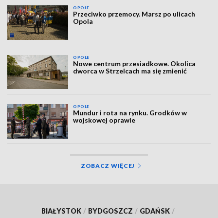
OPOLE
Przeciwko przemocy. Marsz po ulicach
Opola
OPOLE
Nowe centrum przesiadkowe. Okolica
dworca w Strzelcach ma się zmienić
OPOLE
Mundur i rota na rynku. Grodków w
wojskowej oprawie
ZOBACZ WIĘCEJ
BIAŁYSTOK
/
BYDGOSZCZ
/
GDAŃSK
/