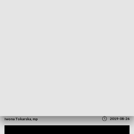
POWRÓT DO
OPOLE
TVP REGIONY
Tomasz Komenda zeznawał w sądzie.
Pracuje z psychologiem i walczy o lepszą
przyszłość
2019-08-26
Iwona Tokarska, mp