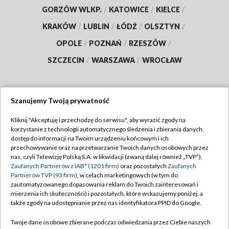
GORZÓW WLKP.
/
KATOWICE
/
KIELCE
/
KRAKÓW
/
LUBLIN
/
ŁÓDŹ
/
OLSZTYN
/
OPOLE
/
POZNAŃ
/
RZESZÓW
/
SZCZECIN
/
WARSZAWA
/
WROCŁAW
Szanujemy Twoją prywatność
Dołącz do nas:
Kliknij "Akceptuję i przechodzę do serwisu", aby wyrazić zgody na
korzystanie z technologii automatycznego śledzenia i zbierania danych,
TVP
dostęp do informacji na Twoim urządzeniu końcowym i ich
Abonament TVP
przechowywanie oraz na przetwarzanie Twoich danych osobowych przez
Regulamin TVP
nas, czyli Telewizję Polską S.A. w likwidacji (zwaną dalej również „TVP”),
Emisja w TVP
Polityka prywatności
Zaufanych Partnerów z IAB* (1201 firm)
oraz pozostałych
Zaufanych
Partnerów TVP (93 firm)
, w celach marketingowych (w tym do
Centrum informacji TVP
Moje zgody
zautomatyzowanego dopasowania reklam do Twoich zainteresowań i
mierzenia ich skuteczności) i pozostałych, które wskazujemy poniżej, a
Naziemna Telewizja Cyfrowa
Pomoc
także zgody na udostępnianie przez nas identyfikatora PPID do Google.
Sklep TVP
Biuro reklamy
Twoje dane osobowe zbierane podczas odwiedzania przez Ciebie naszych