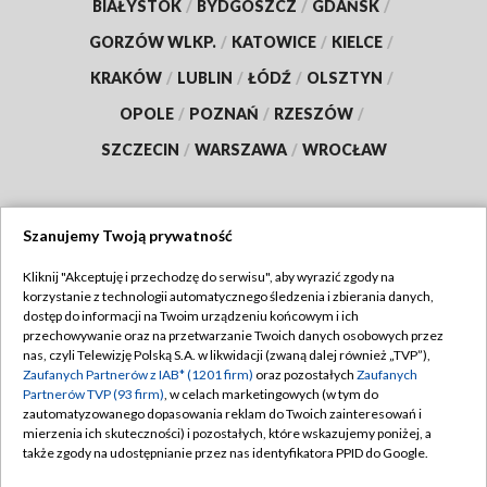
BIAŁYSTOK
/
BYDGOSZCZ
/
GDAŃSK
/
GORZÓW WLKP.
/
KATOWICE
/
KIELCE
/
KRAKÓW
/
LUBLIN
/
ŁÓDŹ
/
OLSZTYN
/
OPOLE
/
POZNAŃ
/
RZESZÓW
/
SZCZECIN
/
WARSZAWA
/
WROCŁAW
Szanujemy Twoją prywatność
Dołącz do nas:
Kliknij "Akceptuję i przechodzę do serwisu", aby wyrazić zgody na
korzystanie z technologii automatycznego śledzenia i zbierania danych,
TVP
dostęp do informacji na Twoim urządzeniu końcowym i ich
Abonament TVP
przechowywanie oraz na przetwarzanie Twoich danych osobowych przez
Regulamin TVP
nas, czyli Telewizję Polską S.A. w likwidacji (zwaną dalej również „TVP”),
Emisja w TVP
Zaufanych Partnerów z IAB* (1201 firm)
oraz pozostałych
Zaufanych
Polityka prywatności
Partnerów TVP (93 firm)
, w celach marketingowych (w tym do
Centrum informacji TVP
Moje zgody
zautomatyzowanego dopasowania reklam do Twoich zainteresowań i
mierzenia ich skuteczności) i pozostałych, które wskazujemy poniżej, a
Naziemna Telewizja Cyfrowa
Pomoc
także zgody na udostępnianie przez nas identyfikatora PPID do Google.
Sklep TVP
Biuro reklamy