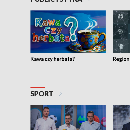
Kawa czy herbata?
Region
SPORT