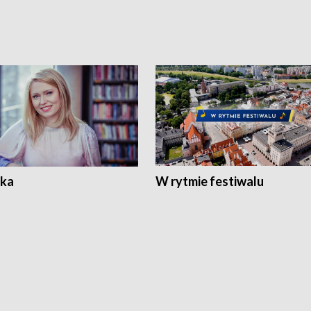
ka
W rytmie festiwalu