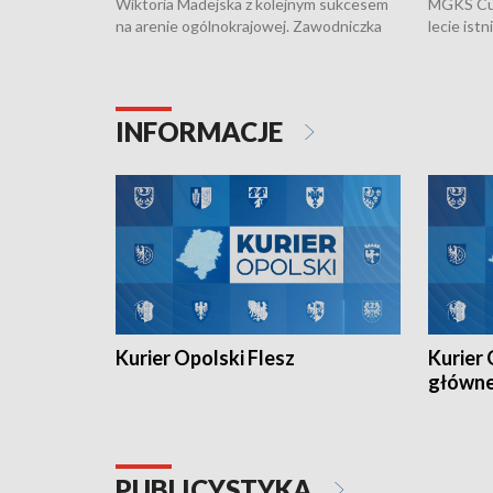
Wiktoria Madejska z kolejnym sukcesem
MGKS Cuk
na arenie ogólnokrajowej. Zawodniczka
lecie ist
Klubu Kolarskiego Ziemia Brzeska
odbył się
została podwójna Mistrzynią Polski
również o
Juniorów Młodszych w kolarstwie
Otwartyc
torowym.
plażowej
INFORMACJE
meczu Ko
Kurier Opolski Flesz
Kurier 
główn
PUBLICYSTYKA