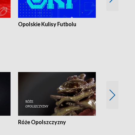
Opolskie Kulisy Futbolu
Złote chwile
sportu
Róże Opolszczyzny
Czas report