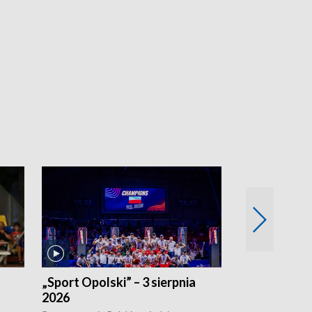
„Sport Opolski” – 3 sierpnia
„Sport Opolsk
2026
Reprezentacja P