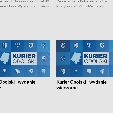
rownik Baborów obchodził 80-
Reprezentacja Polski do lat 21 w
nienia klubu. Wyjątkowy jubileusz
koszykówce 3x3 – z Mikołajem
 na sportowo. W programie
Kowalczykiem z opolskiego AZS-u 
 turnieju eliminacyjnym
składzie - wygrała dwa z trzech tur
h Mistrzostw w siatkówce
w ramach Ligi Narodów. Rywalizacja
 amatorów w Opolu oraz o
odbyła się w węgierskim Szolnok.
lejarza Opole. Zapraszamy!
Opolski - wydanie
Kurier Opolski - wydanie
e
wieczorne