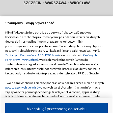
SZCZECIN
/
WARSZAWA
/
WROCŁAW
Szanujemy Twoją prywatność
Dołącz do nas:
Kliknij "Akceptuję i przechodzę do serwisu", aby wyrazić zgody na
korzystanie z technologii automatycznego śledzenia i zbierania danych,
TVP
dostęp do informacji na Twoim urządzeniu końcowym i ich
Abonament TVP
przechowywanie oraz na przetwarzanie Twoich danych osobowych przez
Regulamin TVP
nas, czyli Telewizję Polską S.A. w likwidacji (zwaną dalej również „TVP”),
Emisja w TVP
Zaufanych Partnerów z IAB* (1201 firm)
oraz pozostałych
Zaufanych
Polityka prywatności
Partnerów TVP (93 firm)
, w celach marketingowych (w tym do
Centrum informacji TVP
Moje zgody
zautomatyzowanego dopasowania reklam do Twoich zainteresowań i
mierzenia ich skuteczności) i pozostałych, które wskazujemy poniżej, a
Naziemna Telewizja Cyfrowa
Pomoc
także zgody na udostępnianie przez nas identyfikatora PPID do Google.
Sklep TVP
Biuro reklamy
Twoje dane osobowe zbierane podczas odwiedzania przez Ciebie naszych
Rada Programowa
poszczególnych serwisów
zwanych dalej „Portalem”, w tym informacje
Kontakt
zapisywane za pomocą technologii takich jak: pliki cookie, sygnalizatory
System NOS
WWW lub innych podobnych technologii umożliwiających świadczenie
dopasowanych i bezpiecznych usług, personalizację treści oraz reklam,
Informacje o nadawcy
Kanały
udostępnianie funkcji mediów społecznościowych oraz analizowanie
Akceptuję i przechodzę do serwisu
ruchu w Internecie.
Program dla prasy