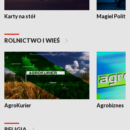
Karty na stół
Magiel Polity
ROLNICTWO I WIEŚ
AgroKurier
Agrobiznes
RELIGIA