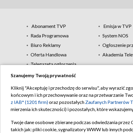
Abonament TVP
Emisja w TVP
Rada Programowa
System NOS
Biuro Reklamy
Ogłoszenie pr
Oferta Handlowa
Akademia Tele
Telegazeta ogłoszenia
Szanujemy Twoją prywatność
Regulamin TVP
Kliknij "Akceptuję i przechodzę do serwisu", aby wyrazić zg
końcowym i ich przechowywanie oraz na przetwarzanie Twoich
z IAB* (1201 firm)
oraz pozostałych
Zaufanych Partnerów T
mierzenia ich skuteczności) i pozostałych, które wskazujemy
Twoje dane osobowe zbierane podczas odwiedzania przez 
takich jak: pliki cookie, sygnalizatory WWW lub innych pod