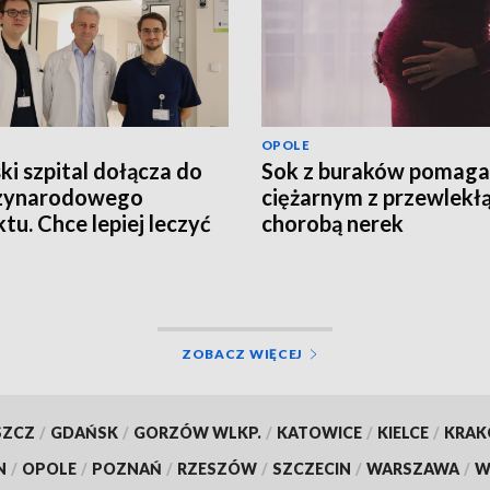
OPOLE
ki szpital dołącza do
Sok z buraków pomaga
zynarodowego
ciężarnym z przewlekł
ktu. Chce lepiej leczyć
chorobą nerek
ntów z groźnym
rzeniem
ZOBACZ WIĘCEJ
SZCZ
/
GDAŃSK
/
GORZÓW WLKP.
/
KATOWICE
/
KIELCE
/
KRA
N
/
OPOLE
/
POZNAŃ
/
RZESZÓW
/
SZCZECIN
/
WARSZAWA
/
W