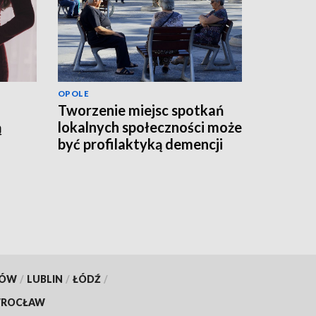
OPOLE
Tworzenie miejsc spotkań
ą
lokalnych społeczności może
być profilaktyką demencji
KÓW
/
LUBLIN
/
ŁÓDŹ
/
ROCŁAW