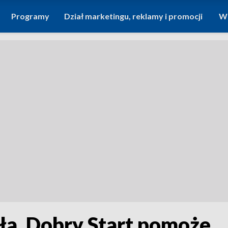
Programy
Dział marketingu, reklamy i promocji
Wi
ła. Dobry Start pomoże