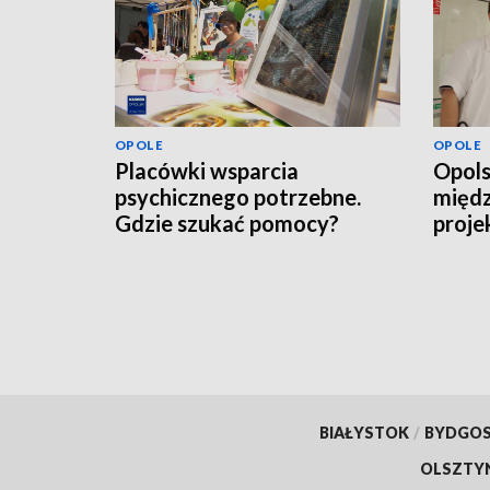
OPOLE
OPOLE
Placówki wsparcia
Opols
psychicznego potrzebne.
międ
Gdzie szukać pomocy?
proje
pacje
scho
BIAŁYSTOK
/
BYDGO
OLSZTY