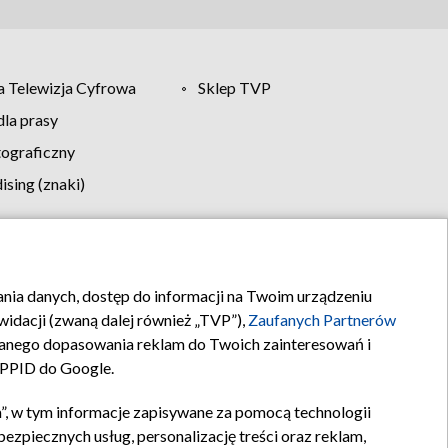
 Telewizja Cyfrowa
Sklep TVP
la prasy
tograficzny
sing (znaki)
klamy
Kontakt
rania danych, dostęp do informacji na Twoim urządzeniu
idacji (zwaną dalej również „TVP”),
Zaufanych Partnerów
anego dopasowania reklam do Twoich zainteresowań i
a PPID do Google.
”, w tym informacje zapisywane za pomocą technologii
zpiecznych usług, personalizację treści oraz reklam,