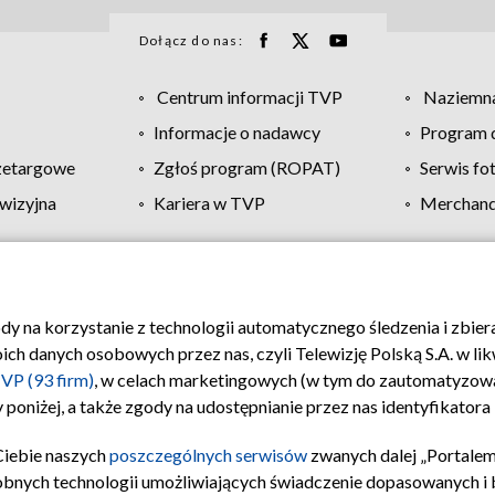
Dołącz do nas:
Centrum informacji TVP
Naziemna
Informacje o nadawcy
Program d
zetargowe
Zgłoś program (ROPAT)
Serwis fo
wizyjna
Kariera w TVP
Merchandi
Polityka prywatności
Moje zgody
Pomoc
Biuro re
ody na korzystanie z technologii automatycznego śledzenia i zbie
 danych osobowych przez nas, czyli Telewizję Polską S.A. w likw
VP (93 firm)
, w celach marketingowych (w tym do zautomatyzow
 poniżej, a także zgody na udostępnianie przez nas identyfikator
Ciebie naszych
poszczególnych serwisów
zwanych dalej „Portalem
obnych technologii umożliwiających świadczenie dopasowanych i be