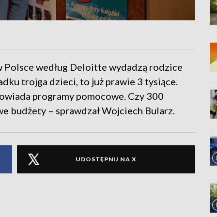
e w Polsce według Deloitte wydadzą rodzice
u trojga dzieci, to już prawie 3 tysiące.
 zapowiada programy pomocowe. Czy 300
we budżety – sprawdzał Wojciech Bularz.
UDOSTĘPNIJ NA X