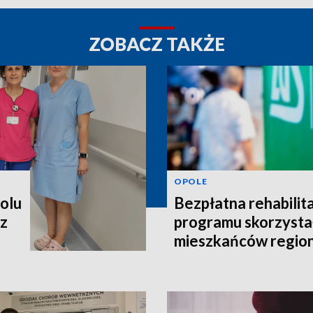
ZOBACZ TAKŻE
OPOLE
polu
Bezpłatna rehabilita
 z
programu skorzystał
mieszkańców regio