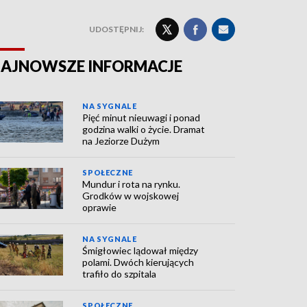
UDOSTĘPNIJ:
AJNOWSZE INFORMACJE
NA SYGNALE
Pięć minut nieuwagi i ponad
godzina walki o życie. Dramat
na Jeziorze Dużym
SPOŁECZNE
Mundur i rota na rynku.
Grodków w wojskowej
oprawie
NA SYGNALE
Śmigłowiec lądował między
polami. Dwóch kierujących
trafiło do szpitala
SPOŁECZNE