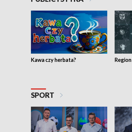
Kawa czy herbata?
Region
SPORT