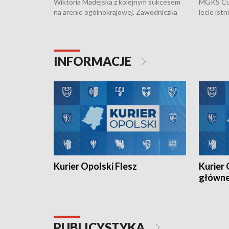
Wiktoria Madejska z kolejnym sukcesem
MGKS Cuk
na arenie ogólnokrajowej. Zawodniczka
lecie ist
Klubu Kolarskiego Ziemia Brzeska
odbył się
została podwójna Mistrzynią Polski
również o
Juniorów Młodszych w kolarstwie
Otwartyc
torowym.
plażowej
INFORMACJE
meczu Ko
Kurier Opolski Flesz
Kurier 
główn
PUBLICYSTYKA