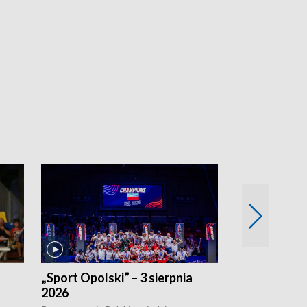
„Sport Opolski” – 3 sierpnia
„Sport Opolsk
2026
Reprezentacja P