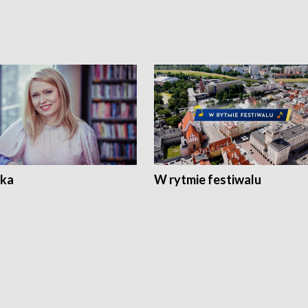
ka
W rytmie festiwalu