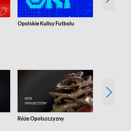
Opolskie Kulisy Futbolu
Złote chwile
sportu
Róże Opolszczyzny
Czas report