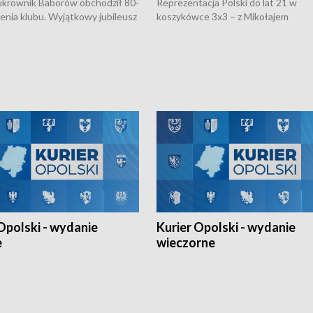
rownik Baborów obchodził 80-
Reprezentacja Polski do lat 21 w
nienia klubu. Wyjątkowy jubileusz
koszykówce 3x3 – z Mikołajem
 na sportowo. W programie
Kowalczykiem z opolskiego AZS-u 
 turnieju eliminacyjnym
składzie - wygrała dwa z trzech tur
h Mistrzostw w siatkówce
w ramach Ligi Narodów. Rywalizacja
 amatorów w Opolu oraz o
odbyła się w węgierskim Szolnok.
lejarza Opole. Zapraszamy!
Opolski - wydanie
Kurier Opolski - wydanie
e
wieczorne