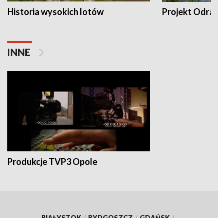
Historia wysokich lotów
Projekt Odra
INNE
Produkcje TVP3 Opole
BIAŁYSTOK
/
BYDGOSZCZ
/
GDAŃSK
/