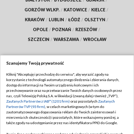
GORZÓW WLKP.
/
KATOWICE
/
KIELCE
/
KRAKÓW
/
LUBLIN
/
ŁÓDŹ
/
OLSZTYN
/
OPOLE
/
POZNAŃ
/
RZESZÓW
/
SZCZECIN
/
WARSZAWA
/
WROCŁAW
Szanujemy Twoją prywatność
Dołącz do nas:
Kliknij "Akceptuję i przechodzę do serwisu", aby wyrazić zgody na
korzystanie z technologii automatycznego śledzenia i zbierania danych,
TVP
dostęp do informacji na Twoim urządzeniu końcowym i ich
Abonament TVP
przechowywanie oraz na przetwarzanie Twoich danych osobowych przez
Regulamin TVP
nas, czyli Telewizję Polską S.A. w likwidacji (zwaną dalej również „TVP”),
Emisja w TVP
Zaufanych Partnerów z IAB* (1201 firm)
oraz pozostałych
Zaufanych
Polityka prywatności
Partnerów TVP (93 firm)
, w celach marketingowych (w tym do
Centrum informacji TVP
Moje zgody
zautomatyzowanego dopasowania reklam do Twoich zainteresowań i
mierzenia ich skuteczności) i pozostałych, które wskazujemy poniżej, a
Naziemna Telewizja Cyfrowa
Pomoc
także zgody na udostępnianie przez nas identyfikatora PPID do Google.
Sklep TVP
Biuro reklamy