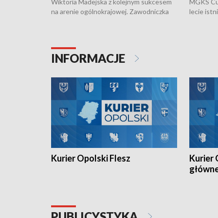
Wiktoria Madejska z kolejnym sukcesem
MGKS Cuk
na arenie ogólnokrajowej. Zawodniczka
lecie ist
Klubu Kolarskiego Ziemia Brzeska
odbył się
została podwójna Mistrzynią Polski
również o
Juniorów Młodszych w kolarstwie
Otwartyc
torowym.
plażowej
INFORMACJE
meczu Ko
Kurier Opolski Flesz
Kurier 
główn
PUBLICYSTYKA