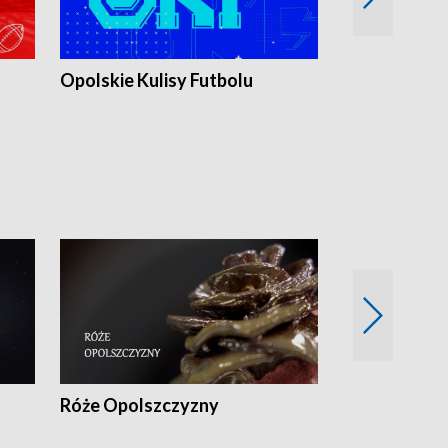
Opolskie Kulisy Futbolu
Złote chwile
sportu
Róże Opolszczyzny
Czas report