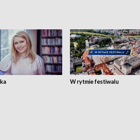
ka
W rytmie festiwalu