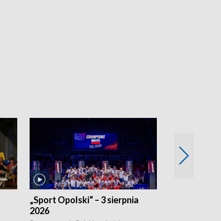
„Sport Opolski” – 3 sierpnia
„Sport Opolsk
2026
Reprezentacja P