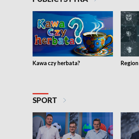
Kawa czy herbata?
Region
SPORT