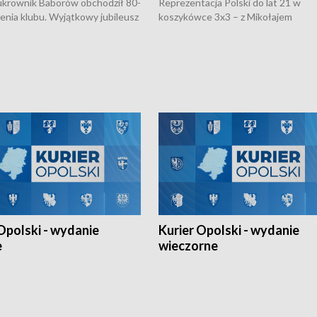
rownik Baborów obchodził 80-
Reprezentacja Polski do lat 21 w
nienia klubu. Wyjątkowy jubileusz
koszykówce 3x3 – z Mikołajem
 na sportowo. W programie
Kowalczykiem z opolskiego AZS-u 
 turnieju eliminacyjnym
składzie - wygrała dwa z trzech tur
h Mistrzostw w siatkówce
w ramach Ligi Narodów. Rywalizacja
 amatorów w Opolu oraz o
odbyła się w węgierskim Szolnok.
lejarza Opole. Zapraszamy!
Opolski - wydanie
Kurier Opolski - wydanie
e
wieczorne