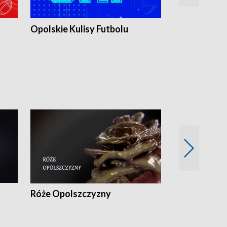
Opolskie Kulisy Futbolu
Złote chwile
sportu
Róże Opolszczyzny
Czas report