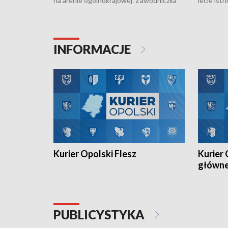
na arenie ogólnokrajowej. Zawodniczka
lecie ist
Klubu Kolarskiego Ziemia Brzeska
odbył się
została podwójna Mistrzynią Polski
również o
Juniorów Młodszych w kolarstwie
Otwartyc
torowym.
plażowej
INFORMACJE
meczu Ko
Kurier Opolski Flesz
Kurier 
główn
PUBLICYSTYKA