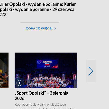
urier Opolski - wydanie poranne: Kurier
polski - wydanie poranne - 29 czerwca
022
ZOBACZ WIĘCEJ
„Sport Opolski” – 3 sierpnia
„Sport Opolsk
2026
Reprezentacja P
mężczyzn w półfi
Reprezentacja Polski w siatkówce
meczu ćwierćfin