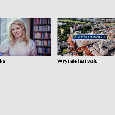
ka
W rytmie festiwalu