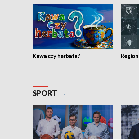
Kawa czy herbata?
Region
SPORT