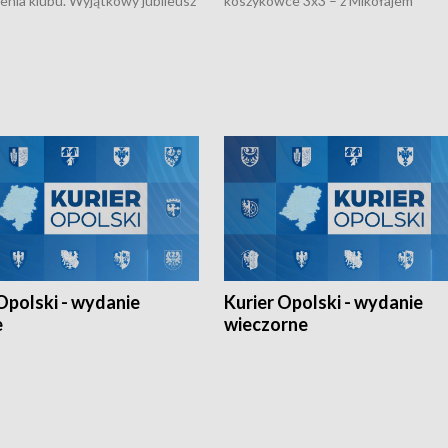
nienia klubu. Wyjątkowy jubileusz
koszykówce 3x3 – z Mikołajem
 na sportowo. W programie
Kowalczykiem z opolskiego AZS-u 
 turnieju eliminacyjnym
składzie - wygrała dwa z trzech tur
h Mistrzostw w siatkówce
w ramach Ligi Narodów. Rywalizacja
 amatorów w Opolu oraz o
odbyła się w węgierskim Szolnok.
lejarza Opole. Zapraszamy!
Opolski - wydanie
Kurier Opolski - wydanie
e
wieczorne