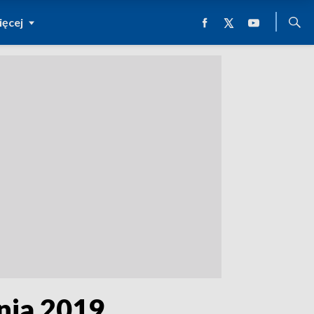
ęcej
pnia 2019