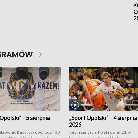
K
O
2
OGRAMÓW
Opolski” – 5 sierpnia
„Sport Opolski” – 4 sierpnia
2026
rownik Baborów obchodził 80-
Reprezentacja Polski do lat 21 w