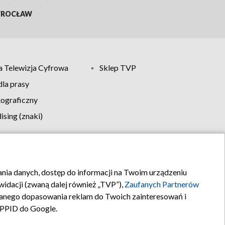
ROCŁAW
 Telewizja Cyfrowa
Sklep TVP
la prasy
tograficzny
sing (znaki)
klamy
Kontakt
rania danych, dostęp do informacji na Twoim urządzeniu
idacji (zwaną dalej również „TVP”),
Zaufanych Partnerów
anego dopasowania reklam do Twoich zainteresowań i
a PPID do Google.