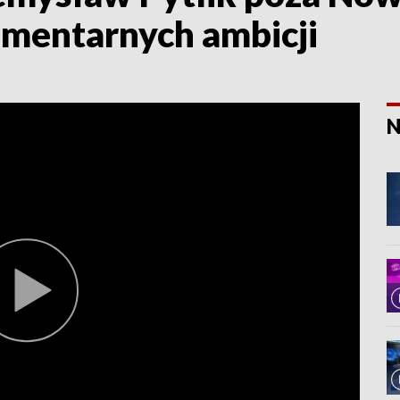
amentarnych ambicji
N