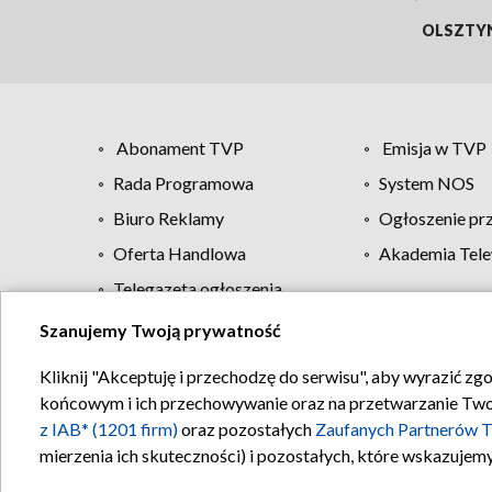
OLSZTY
Abonament TVP
Emisja w TVP
Rada Programowa
System NOS
Biuro Reklamy
Ogłoszenie pr
Oferta Handlowa
Akademia Tele
Telegazeta ogłoszenia
Szanujemy Twoją prywatność
Regulamin TVP
Kliknij "Akceptuję i przechodzę do serwisu", aby wyrazić zg
końcowym i ich przechowywanie oraz na przetwarzanie Twoich
z IAB* (1201 firm)
oraz pozostałych
Zaufanych Partnerów T
mierzenia ich skuteczności) i pozostałych, które wskazujemy