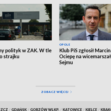
OPOLE
ny polityk w ZAK. W tle
Klub PiS zgłosił Marcin
 strajku
Ociepę na wicemarsza
Sejmu
ZOBACZ WIĘCEJ
SZCZ
/
GDAŃSK
/
GORZÓW WLKP.
/
KATOWICE
/
KIELCE
/
KRA