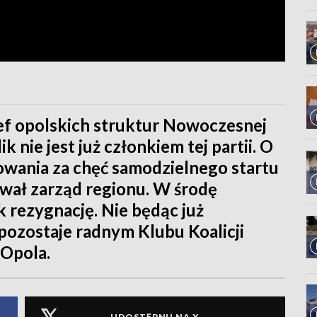
ef opolskich struktur Nowoczesnej
 nie jest już członkiem tej partii. O
owania za chęć samodzielnego startu
ał zarząd regionu. W środę
k rezygnację. Nie będąc już
pozostaje radnym Klubu Koalicji
 Opola.
UDOSTĘPNIJ NA X