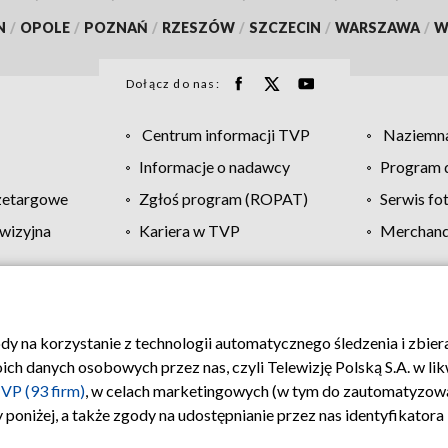
N
/
OPOLE
/
POZNAŃ
/
RZESZÓW
/
SZCZECIN
/
WARSZAWA
/
W
Dołącz do nas:
Centrum informacji TVP
Naziemna
Informacje o nadawcy
Program d
zetargowe
Zgłoś program (ROPAT)
Serwis fo
wizyjna
Kariera w TVP
Merchandi
Polityka prywatności
Moje zgody
Pomoc
Biuro re
ody na korzystanie z technologii automatycznego śledzenia i zbie
 danych osobowych przez nas, czyli Telewizję Polską S.A. w likw
VP (93 firm)
, w celach marketingowych (w tym do zautomatyzow
 poniżej, a także zgody na udostępnianie przez nas identyfikator