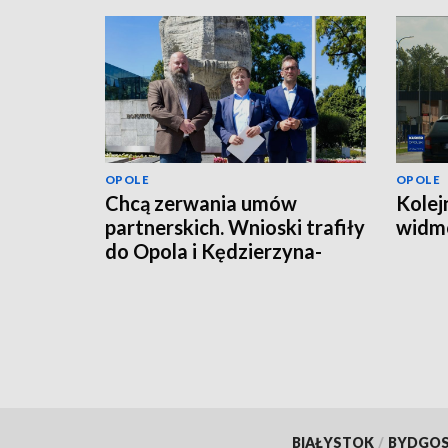
OPOLE
OPOLE
Chcą zerwania umów
Kolej
partnerskich. Wnioski trafiły
widmo
do Opola i Kędzierzyna-
Koźla
BIAŁYSTOK
/
BYDGO