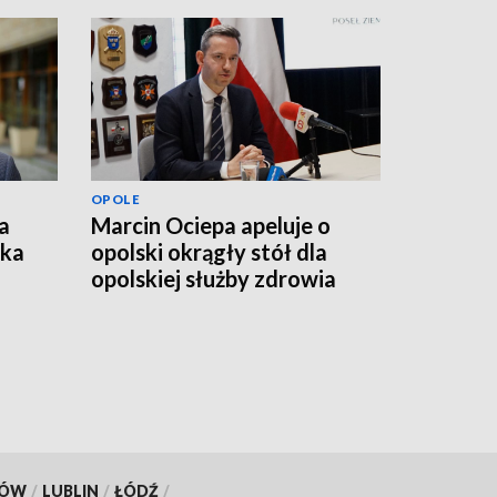
OPOLE
a
Marcin Ociepa apeluje o
łka
opolski okrągły stół dla
opolskiej służby zdrowia
KÓW
/
LUBLIN
/
ŁÓDŹ
/