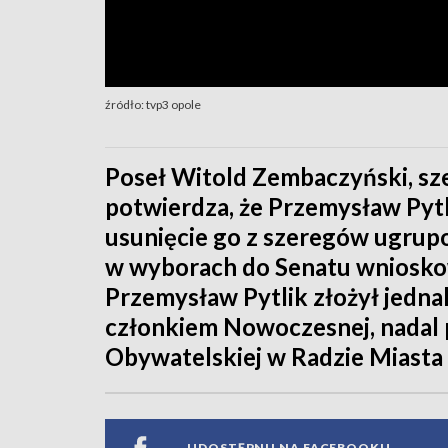
źródło: tvp3 opole
Poseł Witold Zembaczyński, sz
potwierdza, że Przemysław Pytlik
usunięcie go z szeregów ugrup
w wyborach do Senatu wnioskow
Przemysław Pytlik złożył jedna
członkiem Nowoczesnej, nadal 
Obywatelskiej w Radzie Miasta
UDOSTĘPNIJ NA FACEBOOKU