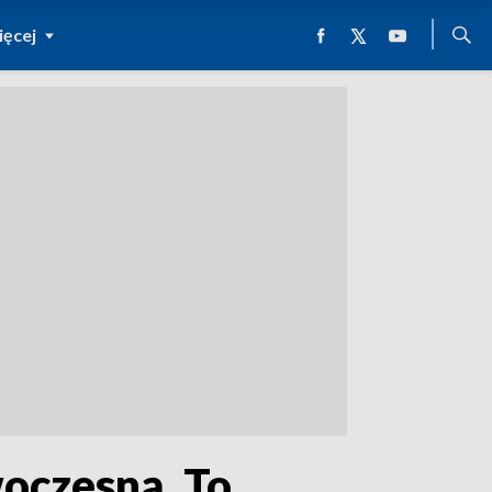
ęcej
oczesną. To