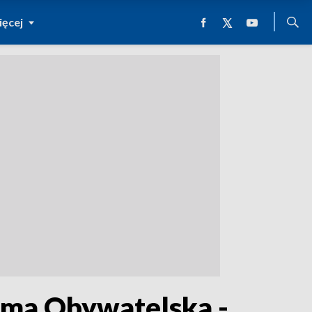
ęcej
orma Obywatelska -