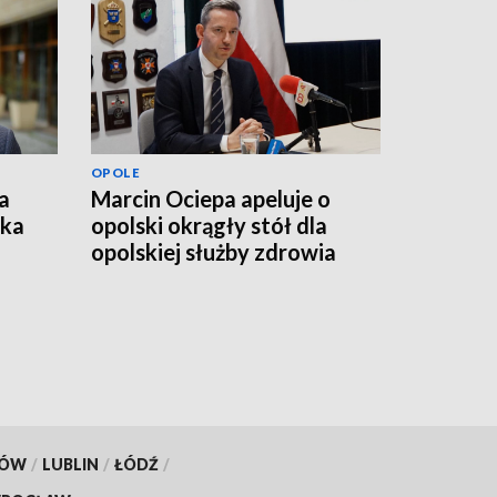
OPOLE
a
Marcin Ociepa apeluje o
łka
opolski okrągły stół dla
opolskiej służby zdrowia
KÓW
/
LUBLIN
/
ŁÓDŹ
/