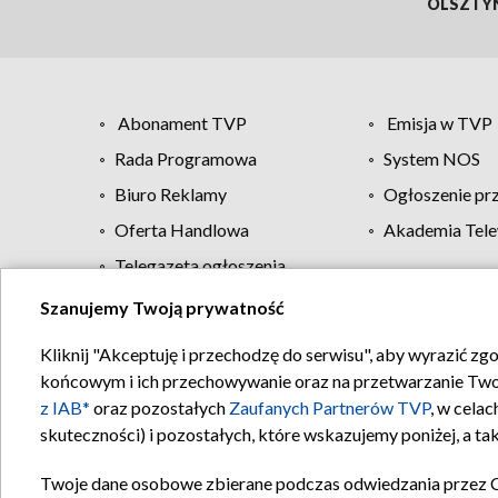
OLSZTY
Abonament TVP
Emisja w TVP
Rada Programowa
System NOS
Biuro Reklamy
Ogłoszenie pr
Oferta Handlowa
Akademia Tele
Telegazeta ogłoszenia
Szanujemy Twoją prywatność
Regulamin TVP
Kliknij "Akceptuję i przechodzę do serwisu", aby wyrazić zg
końcowym i ich przechowywanie oraz na przetwarzanie Twoich
z IAB*
oraz pozostałych
Zaufanych Partnerów TVP
, w cela
skuteczności) i pozostałych, które wskazujemy poniżej, a t
Twoje dane osobowe zbierane podczas odwiedzania przez 