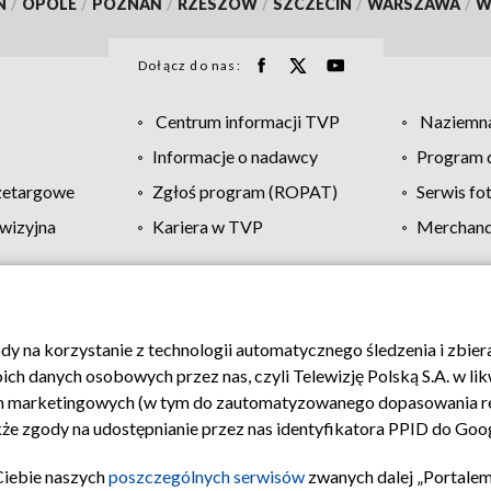
N
/
OPOLE
/
POZNAŃ
/
RZESZÓW
/
SZCZECIN
/
WARSZAWA
/
W
Dołącz do nas:
Centrum informacji TVP
Naziemna
Informacje o nadawcy
Program d
zetargowe
Zgłoś program (ROPAT)
Serwis fo
wizyjna
Kariera w TVP
Merchandi
Polityka prywatności
Moje zgody
Pomoc
Biuro re
ody na korzystanie z technologii automatycznego śledzenia i zbie
 danych osobowych przez nas, czyli Telewizję Polską S.A. w likw
ch marketingowych (w tym do zautomatyzowanego dopasowania re
akże zgody na udostępnianie przez nas identyfikatora PPID do Goo
Ciebie naszych
poszczególnych serwisów
zwanych dalej „Portalem