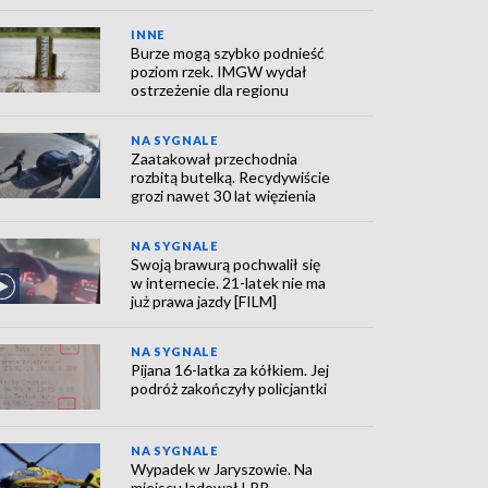
INNE
Burze mogą szybko podnieść
poziom rzek. IMGW wydał
ostrzeżenie dla regionu
NA SYGNALE
Zaatakował przechodnia
rozbitą butelką. Recydywiście
grozi nawet 30 lat więzienia
NA SYGNALE
Swoją brawurą pochwalił się
w internecie. 21-latek nie ma
już prawa jazdy [FILM]
NA SYGNALE
Pijana 16-latka za kółkiem. Jej
podróż zakończyły policjantki
NA SYGNALE
Wypadek w Jaryszowie. Na
miejscu lądował LPR