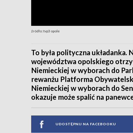
źródło: tvp3 opole
To była polityczna układanka. 
województwa opolskiego otrzym
Niemieckiej w wyborach do Pa
rewanżu Platforma Obywatelska
Niemieckiej w wyborach do Senat
okazuje może spalić na panewce
UDOSTĘPNIJ NA FACEBOOKU