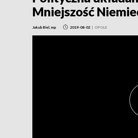
Mniejszość Niemie
Jakub Biel, mp
2019-08-02
|
OPOLE