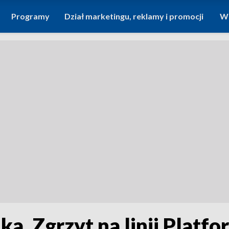
Programy
Dział marketingu, reklamy i promocji
Wi
ka. Zgrzyt na linii Platf