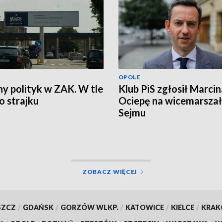
OPOLE
ny polityk w ZAK. W tle
Klub PiS zgłosił Marcin
 strajku
Ociepę na wicemarsza
Sejmu
ZOBACZ WIĘCEJ
SZCZ
/
GDAŃSK
/
GORZÓW WLKP.
/
KATOWICE
/
KIELCE
/
KRA