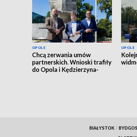
OPOLE
OPOLE
Chcą zerwania umów
Kolej
partnerskich. Wnioski trafiły
widmo
do Opola i Kędzierzyna-
Koźla
BIAŁYSTOK
/
BYDGO