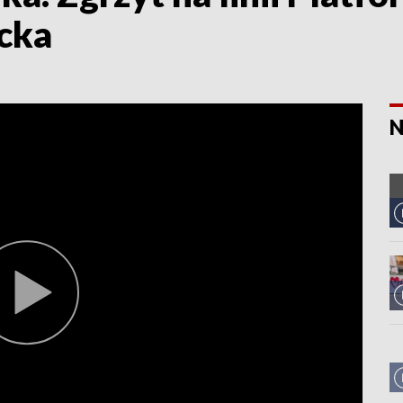
cka
N