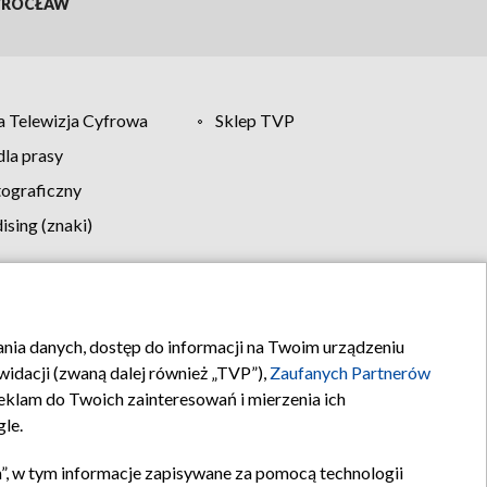
ROCŁAW
 Telewizja Cyfrowa
Sklep TVP
la prasy
tograficzny
sing (znaki)
klamy
Kontakt
rania danych, dostęp do informacji na Twoim urządzeniu
idacji (zwaną dalej również „TVP”),
Zaufanych Partnerów
klam do Twoich zainteresowań i mierzenia ich
gle.
”, w tym informacje zapisywane za pomocą technologii