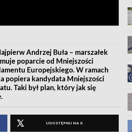
Najpierw Andrzej Buła – marszałek
uje poparcie od Mniejszości
rlamentu Europejskiego. W ramach
 popiera kandydata Mniejszości
u. Taki był plan, który jak się
.
UDOSTĘPNIJ NA X