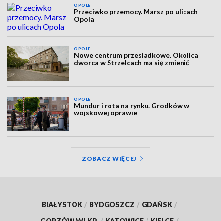
OPOLE
Przeciwko przemocy. Marsz po ulicach
Opola
OPOLE
Nowe centrum przesiadkowe. Okolica
dworca w Strzelcach ma się zmienić
OPOLE
Mundur i rota na rynku. Grodków w
wojskowej oprawie
ZOBACZ WIĘCEJ
BIAŁYSTOK
/
BYDGOSZCZ
/
GDAŃSK
/
GORZÓW WLKP.
/
KATOWICE
/
KIELCE
/