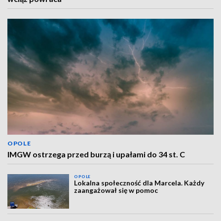
OPOLE
IMGW ostrzega przed burzą i upałami do 34 st. C
OPOLE
Lokalna społeczność dla Marcela. Każdy
zaangażował się w pomoc