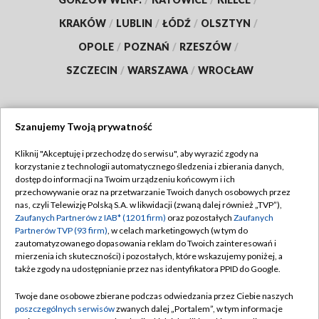
KRAKÓW
/
LUBLIN
/
ŁÓDŹ
/
OLSZTYN
/
OPOLE
/
POZNAŃ
/
RZESZÓW
/
SZCZECIN
/
WARSZAWA
/
WROCŁAW
Szanujemy Twoją prywatność
Dołącz do nas:
Kliknij "Akceptuję i przechodzę do serwisu", aby wyrazić zgody na
korzystanie z technologii automatycznego śledzenia i zbierania danych,
TVP
dostęp do informacji na Twoim urządzeniu końcowym i ich
Abonament TVP
przechowywanie oraz na przetwarzanie Twoich danych osobowych przez
Regulamin TVP
nas, czyli Telewizję Polską S.A. w likwidacji (zwaną dalej również „TVP”),
Emisja w TVP
Zaufanych Partnerów z IAB* (1201 firm)
oraz pozostałych
Zaufanych
Polityka prywatności
Partnerów TVP (93 firm)
, w celach marketingowych (w tym do
Centrum informacji TVP
Moje zgody
zautomatyzowanego dopasowania reklam do Twoich zainteresowań i
mierzenia ich skuteczności) i pozostałych, które wskazujemy poniżej, a
Naziemna Telewizja Cyfrowa
Pomoc
także zgody na udostępnianie przez nas identyfikatora PPID do Google.
Sklep TVP
Biuro reklamy
Twoje dane osobowe zbierane podczas odwiedzania przez Ciebie naszych
Rada Programowa
poszczególnych serwisów
zwanych dalej „Portalem”, w tym informacje
Kontakt