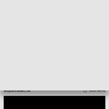
POWRÓT DO
OPOLE
TVP REGIONY
Niepełnosprawnym ma być wygodniej.
Prace nad Dostępnością plus
2019-08-01
Wojciech Bularz, mc