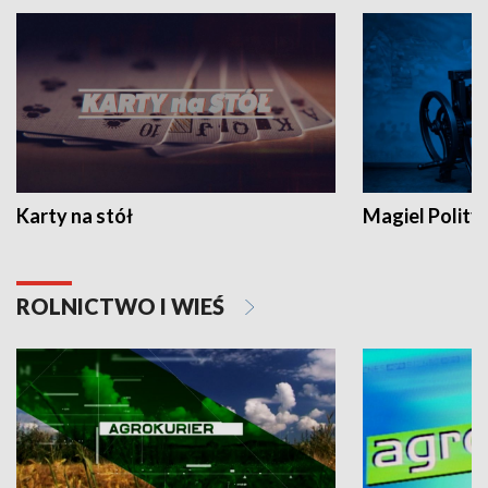
Karty na stół
Magiel Polity
ROLNICTWO I WIEŚ