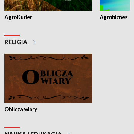
AgroKurier
Agrobiznes
RELIGIA
Oblicza wiary