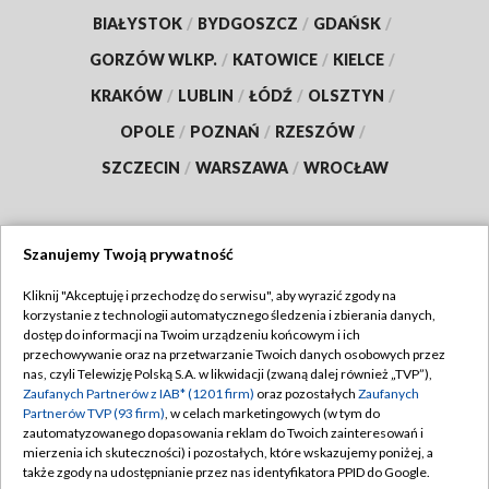
BIAŁYSTOK
/
BYDGOSZCZ
/
GDAŃSK
/
GORZÓW WLKP.
/
KATOWICE
/
KIELCE
/
KRAKÓW
/
LUBLIN
/
ŁÓDŹ
/
OLSZTYN
/
OPOLE
/
POZNAŃ
/
RZESZÓW
/
SZCZECIN
/
WARSZAWA
/
WROCŁAW
Szanujemy Twoją prywatność
Dołącz do nas:
Kliknij "Akceptuję i przechodzę do serwisu", aby wyrazić zgody na
korzystanie z technologii automatycznego śledzenia i zbierania danych,
TVP
dostęp do informacji na Twoim urządzeniu końcowym i ich
Abonament TVP
przechowywanie oraz na przetwarzanie Twoich danych osobowych przez
Regulamin TVP
nas, czyli Telewizję Polską S.A. w likwidacji (zwaną dalej również „TVP”),
Emisja w TVP
Zaufanych Partnerów z IAB* (1201 firm)
oraz pozostałych
Zaufanych
Polityka prywatności
Partnerów TVP (93 firm)
, w celach marketingowych (w tym do
Centrum informacji TVP
Moje zgody
zautomatyzowanego dopasowania reklam do Twoich zainteresowań i
mierzenia ich skuteczności) i pozostałych, które wskazujemy poniżej, a
Naziemna Telewizja Cyfrowa
Pomoc
także zgody na udostępnianie przez nas identyfikatora PPID do Google.