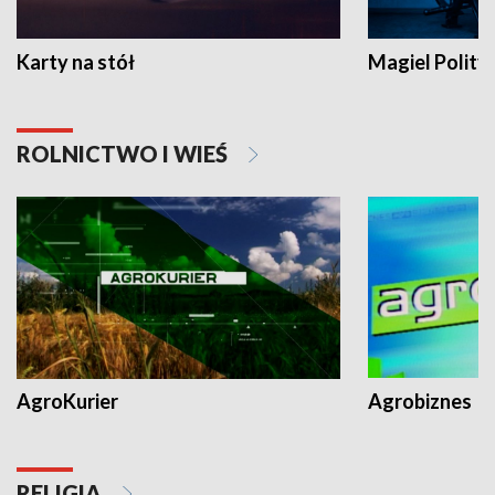
Karty na stół
Magiel Polity
ROLNICTWO I WIEŚ
AgroKurier
Agrobiznes
RELIGIA