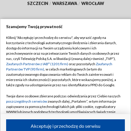
SZCZECIN
/
WARSZAWA
/
WROCŁAW
Szanujemy Twoją prywatność
Dołącz do nas:
Kliknij "Akceptuję i przechodzę do serwisu", aby wyrazić zgody na
korzystanie z technologii automatycznego śledzenia i zbierania danych,
TVP
dostęp do informacji na Twoim urządzeniu końcowym i ich
Abonament TVP
przechowywanie oraz na przetwarzanie Twoich danych osobowych przez
Regulamin TVP
nas, czyli Telewizję Polską S.A. w likwidacji (zwaną dalej również „TVP”),
Emisja w TVP
Zaufanych Partnerów z IAB* (1201 firm)
oraz pozostałych
Zaufanych
Polityka prywatności
Partnerów TVP (93 firm)
, w celach marketingowych (w tym do
Centrum informacji TVP
Moje zgody
zautomatyzowanego dopasowania reklam do Twoich zainteresowań i
mierzenia ich skuteczności) i pozostałych, które wskazujemy poniżej, a
Naziemna Telewizja Cyfrowa
Pomoc
także zgody na udostępnianie przez nas identyfikatora PPID do Google.
Sklep TVP
Biuro reklamy
Twoje dane osobowe zbierane podczas odwiedzania przez Ciebie naszych
Rada Programowa
poszczególnych serwisów
zwanych dalej „Portalem”, w tym informacje
Kontakt
zapisywane za pomocą technologii takich jak: pliki cookie, sygnalizatory
System NOS
WWW lub innych podobnych technologii umożliwiających świadczenie
dopasowanych i bezpiecznych usług, personalizację treści oraz reklam,
Informacje o nadawcy
Kanały
udostępnianie funkcji mediów społecznościowych oraz analizowanie
Akceptuję i przechodzę do serwisu
ruchu w Internecie.
Program dla prasy