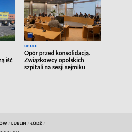
OPOLE
Opór przed konsolidacją.
ą iść
Związkowcy opolskich
szpitali na sesji sejmiku
KÓW
/
LUBLIN
/
ŁÓDŹ
/