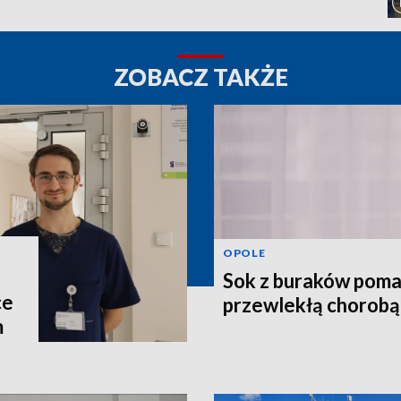
ZOBACZ TAKŻE
OPOLE
Sok z buraków poma
ce
przewlekłą chorobą
m