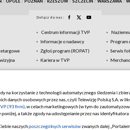
N
/
OPOLE
/
POZNAŃ
/
RZESZÓW
/
SZCZECIN
/
WARSZAWA
/
W
Dołącz do nas:
Centrum informacji TVP
Naziemna
Informacje o nadawcy
Program d
zetargowe
Zgłoś program (ROPAT)
Serwis fo
wizyjna
Kariera w TVP
Merchandi
Polityka prywatności
Moje zgody
Pomoc
Biuro re
ody na korzystanie z technologii automatycznego śledzenia i zbie
 danych osobowych przez nas, czyli Telewizję Polską S.A. w likw
VP (93 firm)
, w celach marketingowych (w tym do zautomatyzow
 poniżej, a także zgody na udostępnianie przez nas identyfikator
Ciebie naszych
poszczególnych serwisów
zwanych dalej „Portalem