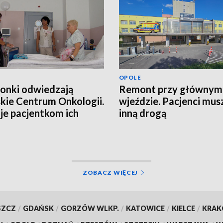
OPOLE
onki odwiedzają
Remont przy głównym
kie Centrum Onkologii.
wjeździe. Pacjenci musz
je pacjentkom ich
inną drogą
a?
ZOBACZ WIĘCEJ
SZCZ
/
GDAŃSK
/
GORZÓW WLKP.
/
KATOWICE
/
KIELCE
/
KRA