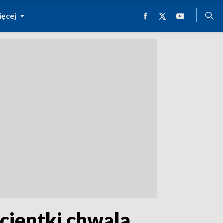
ęcej
acjentki chwalą