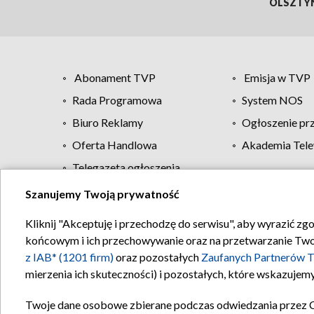
OLSZTY
Abonament TVP
Emisja w TVP
Rada Programowa
System NOS
Biuro Reklamy
Ogłoszenie pr
Oferta Handlowa
Akademia Tele
Telegazeta ogłoszenia
Szanujemy Twoją prywatność
Regulamin TVP
Kliknij "Akceptuję i przechodzę do serwisu", aby wyrazić zg
końcowym i ich przechowywanie oraz na przetwarzanie Twoich
z IAB* (1201 firm)
oraz pozostałych
Zaufanych Partnerów T
mierzenia ich skuteczności) i pozostałych, które wskazujemy
Twoje dane osobowe zbierane podczas odwiedzania przez 