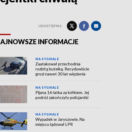
UDOSTĘPNIJ:
AJNOWSZE INFORMACJE
NA SYGNALE
Zaatakował przechodnia
rozbitą butelką. Recydywiście
grozi nawet 30 lat więzienia
NA SYGNALE
Pijana 16-latka za kółkiem. Jej
podróż zakończyły policjantki
NA SYGNALE
Wypadek w Jaryszowie. Na
miejscu lądował LPR