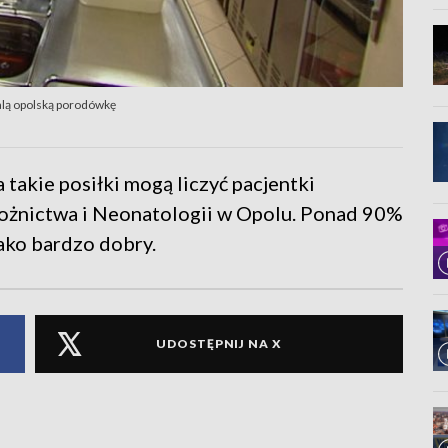
alą opolską porodówkę
 takie posiłki mogą liczyć pacjentki
łożnictwa i Neonatologii w Opolu. Ponad 90%
jako bardzo dobry.
UDOSTĘPNIJ NA X