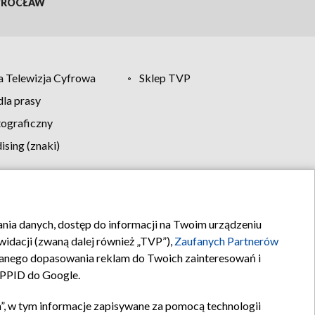
ROCŁAW
 Telewizja Cyfrowa
Sklep TVP
la prasy
tograficzny
sing (znaki)
klamy
Kontakt
rania danych, dostęp do informacji na Twoim urządzeniu
idacji (zwaną dalej również „TVP”),
Zaufanych Partnerów
anego dopasowania reklam do Twoich zainteresowań i
a PPID do Google.
”, w tym informacje zapisywane za pomocą technologii