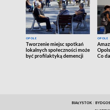
OPOLE
OPOLE
Tworzenie miejsc spotkań
Amaz
lokalnych społeczności może
Opols
być profilaktyką demencji
Co da
wizyt
BIAŁYSTOK
/
BYDGO