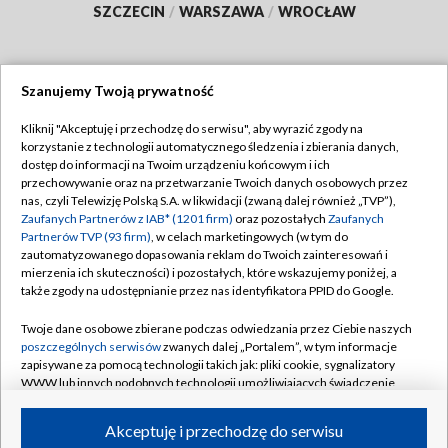
SZCZECIN
/
WARSZAWA
/
WROCŁAW
Szanujemy Twoją prywatność
Dołącz do nas:
Kliknij "Akceptuję i przechodzę do serwisu", aby wyrazić zgody na
korzystanie z technologii automatycznego śledzenia i zbierania danych,
TVP
dostęp do informacji na Twoim urządzeniu końcowym i ich
Abonament TVP
przechowywanie oraz na przetwarzanie Twoich danych osobowych przez
Regulamin TVP
nas, czyli Telewizję Polską S.A. w likwidacji (zwaną dalej również „TVP”),
Emisja w TVP
Zaufanych Partnerów z IAB* (1201 firm)
oraz pozostałych
Zaufanych
Polityka prywatności
Partnerów TVP (93 firm)
, w celach marketingowych (w tym do
Centrum informacji TVP
Moje zgody
zautomatyzowanego dopasowania reklam do Twoich zainteresowań i
mierzenia ich skuteczności) i pozostałych, które wskazujemy poniżej, a
Naziemna Telewizja Cyfrowa
Pomoc
także zgody na udostępnianie przez nas identyfikatora PPID do Google.
Sklep TVP
Biuro reklamy
Twoje dane osobowe zbierane podczas odwiedzania przez Ciebie naszych
Rada Programowa
poszczególnych serwisów
zwanych dalej „Portalem”, w tym informacje
Kontakt
zapisywane za pomocą technologii takich jak: pliki cookie, sygnalizatory
System NOS
WWW lub innych podobnych technologii umożliwiających świadczenie
dopasowanych i bezpiecznych usług, personalizację treści oraz reklam,
Informacje o nadawcy
Kanały
udostępnianie funkcji mediów społecznościowych oraz analizowanie
Akceptuję i przechodzę do serwisu
ruchu w Internecie.
Program dla prasy