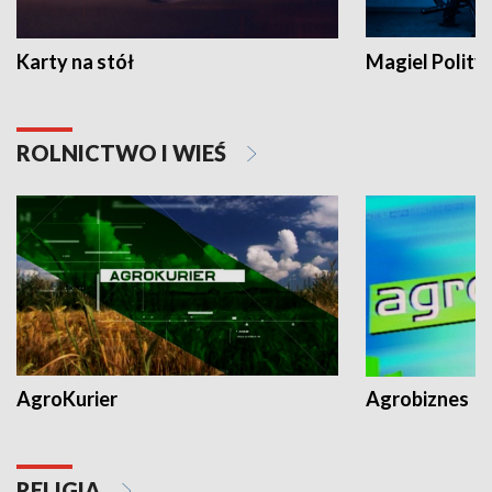
Karty na stół
Magiel Polity
ROLNICTWO I WIEŚ
AgroKurier
Agrobiznes
RELIGIA