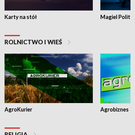
Karty na stół
Magiel Polity
ROLNICTWO I WIEŚ
AgroKurier
Agrobiznes
RELIGIA