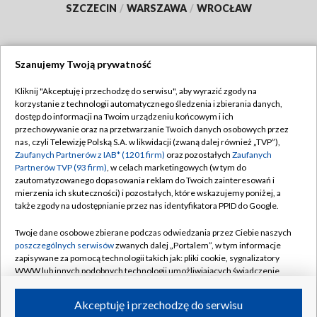
SZCZECIN
/
WARSZAWA
/
WROCŁAW
Szanujemy Twoją prywatność
Dołącz do nas:
Kliknij "Akceptuję i przechodzę do serwisu", aby wyrazić zgody na
korzystanie z technologii automatycznego śledzenia i zbierania danych,
TVP
dostęp do informacji na Twoim urządzeniu końcowym i ich
Abonament TVP
przechowywanie oraz na przetwarzanie Twoich danych osobowych przez
Regulamin TVP
nas, czyli Telewizję Polską S.A. w likwidacji (zwaną dalej również „TVP”),
Emisja w TVP
Zaufanych Partnerów z IAB* (1201 firm)
oraz pozostałych
Zaufanych
Polityka prywatności
Partnerów TVP (93 firm)
, w celach marketingowych (w tym do
Centrum informacji TVP
Moje zgody
zautomatyzowanego dopasowania reklam do Twoich zainteresowań i
mierzenia ich skuteczności) i pozostałych, które wskazujemy poniżej, a
Naziemna Telewizja Cyfrowa
Pomoc
także zgody na udostępnianie przez nas identyfikatora PPID do Google.
Sklep TVP
Biuro reklamy
Twoje dane osobowe zbierane podczas odwiedzania przez Ciebie naszych
Rada Programowa
poszczególnych serwisów
zwanych dalej „Portalem”, w tym informacje
Kontakt
zapisywane za pomocą technologii takich jak: pliki cookie, sygnalizatory
System NOS
WWW lub innych podobnych technologii umożliwiających świadczenie
dopasowanych i bezpiecznych usług, personalizację treści oraz reklam,
Informacje o nadawcy
Kanały
udostępnianie funkcji mediów społecznościowych oraz analizowanie
Akceptuję i przechodzę do serwisu
ruchu w Internecie.
Program dla prasy