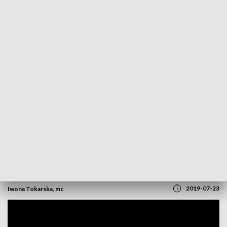
POWRÓT DO
OPOLE
TVP REGIONY
Młode bociany już rwą się do lotów. Trwa
ich liczenie
2019-07-23
Iwona Tokarska, mc