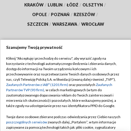
KRAKÓW
/
LUBLIN
/
ŁÓDŹ
/
OLSZTYN
/
OPOLE
/
POZNAŃ
/
RZESZÓW
/
SZCZECIN
/
WARSZAWA
/
WROCŁAW
Szanujemy Twoją prywatność
Dołącz do nas:
Kliknij "Akceptuję i przechodzę do serwisu", aby wyrazić zgody na
korzystanie z technologii automatycznego śledzenia i zbierania danych,
TVP
dostęp do informacji na Twoim urządzeniu końcowym i ich
Abonament TVP
przechowywanie oraz na przetwarzanie Twoich danych osobowych przez
Regulamin TVP
nas, czyli Telewizję Polską S.A. w likwidacji (zwaną dalej również „TVP”),
Emisja w TVP
Polityka prywatności
Zaufanych Partnerów z IAB* (1201 firm)
oraz pozostałych
Zaufanych
Partnerów TVP (93 firm)
, w celach marketingowych (w tym do
Centrum informacji TVP
Moje zgody
zautomatyzowanego dopasowania reklam do Twoich zainteresowań i
mierzenia ich skuteczności) i pozostałych, które wskazujemy poniżej, a
Naziemna Telewizja Cyfrowa
Pomoc
także zgody na udostępnianie przez nas identyfikatora PPID do Google.
Sklep TVP
Biuro reklamy
Twoje dane osobowe zbierane podczas odwiedzania przez Ciebie naszych
Rada Programowa
Kontakt
poszczególnych serwisów
zwanych dalej „Portalem”, w tym informacje
zapisywane za pomocą technologii takich jak: pliki cookie, sygnalizatory
System NOS