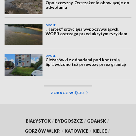
Opolszczyzny. Ostrzeżenie obowiązuje do
odwołania
OPOLE
„Kajtek” przyciąga wypoczywających.
WOPR ostrzega przed ukrytym ryzykiem
OPOLE
Ciężarówki z odpadami pod kontrolą.
Sprawdzono też przewozy przez granicę
ZOBACZ WIĘCEJ
BIAŁYSTOK
/
BYDGOSZCZ
/
GDAŃSK
/
GORZÓW WLKP.
/
KATOWICE
/
KIELCE
/