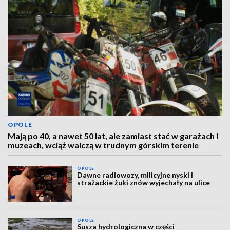
OPOLE
Mają po 40, a nawet 50 lat, ale zamiast stać w garażach i
muzeach, wciąż walczą w trudnym górskim terenie
OPOLE
Dawne radiowozy, milicyjne nyski i
strażackie żuki znów wyjechały na ulice
OPOLE
Susza hydrologiczna w części