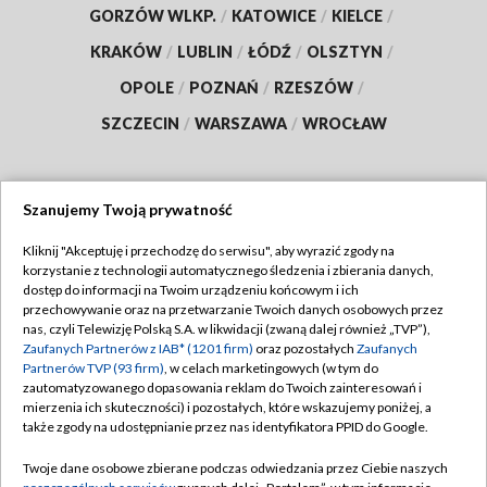
GORZÓW WLKP.
/
KATOWICE
/
KIELCE
/
KRAKÓW
/
LUBLIN
/
ŁÓDŹ
/
OLSZTYN
/
OPOLE
/
POZNAŃ
/
RZESZÓW
/
SZCZECIN
/
WARSZAWA
/
WROCŁAW
Szanujemy Twoją prywatność
Dołącz do nas:
Kliknij "Akceptuję i przechodzę do serwisu", aby wyrazić zgody na
korzystanie z technologii automatycznego śledzenia i zbierania danych,
TVP
dostęp do informacji na Twoim urządzeniu końcowym i ich
Abonament TVP
przechowywanie oraz na przetwarzanie Twoich danych osobowych przez
Regulamin TVP
nas, czyli Telewizję Polską S.A. w likwidacji (zwaną dalej również „TVP”),
Emisja w TVP
Polityka prywatności
Zaufanych Partnerów z IAB* (1201 firm)
oraz pozostałych
Zaufanych
Partnerów TVP (93 firm)
, w celach marketingowych (w tym do
Centrum informacji TVP
Moje zgody
zautomatyzowanego dopasowania reklam do Twoich zainteresowań i
mierzenia ich skuteczności) i pozostałych, które wskazujemy poniżej, a
Naziemna Telewizja Cyfrowa
Pomoc
także zgody na udostępnianie przez nas identyfikatora PPID do Google.
Sklep TVP
Biuro reklamy
Twoje dane osobowe zbierane podczas odwiedzania przez Ciebie naszych
Rada Programowa