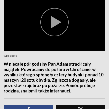
tvp3 opole
W niecałe pół godziny Pan Adam stracił cały
majątek. Powracamy do pożaru w Chróścinie, w
wyniku którego spłonęły cztery budynki, ponad 10
maszyn i 20 sztuk bydła. Zgliszcza dogasły, ale
pozostał krajobraz po pożarze. Pomóc próbuje
rodzina, znajomi i także internauci.