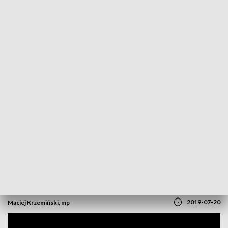
POWRÓT DO
OPOLE
TVP REGIONY
Pożar w mgnieniu oka zabrał prawie
wszystko. Rolnik, który szukał żony, teraz
szuka pomocy
2019-07-20
Maciej Krzemiński, mp