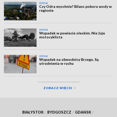
OPOLE
Czy Odra wyschnie? Bilans poboru wody w
regionie
OPOLE
Wypadek w powiecie oleskim. Nie żyje
motocyklista
OPOLE
Wypadek na obwodnicy Brzegu. Są
utrudnienia w ruchu
ZOBACZ WIĘCEJ
BIAŁYSTOK
/
BYDGOSZCZ
/
GDAŃSK
/