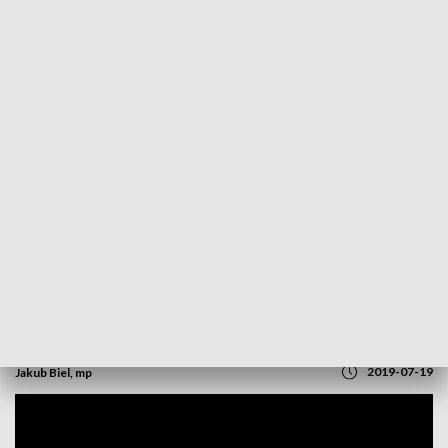
POWRÓT DO
OPOLE
TVP REGIONY
Prudniczanie zbierają „Okulary dla
Afryki”. Dołączyć do akcji może każdy
2019-07-19
Jakub Biel, mp