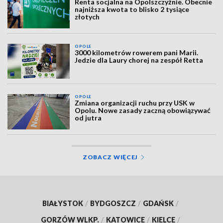
Renta socjalna na Opolszczyźnie. Obecnie
najniższa kwota to blisko 2 tysiące
złotych
OPOLE
3000 kilometrów rowerem pani Marii.
Jedzie dla Laury chorej na zespół Retta
OPOLE
Zmiana organizacji ruchu przy USK w
Opolu. Nowe zasady zaczną obowiązywać
od jutra
ZOBACZ WIĘCEJ
BIAŁYSTOK
/
BYDGOSZCZ
/
GDAŃSK
/
GORZÓW WLKP.
/
KATOWICE
/
KIELCE
/