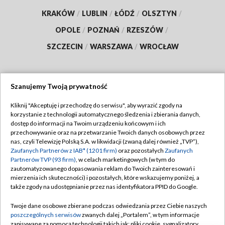
KRAKÓW
/
LUBLIN
/
ŁÓDŹ
/
OLSZTYN
/
OPOLE
/
POZNAŃ
/
RZESZÓW
/
SZCZECIN
/
WARSZAWA
/
WROCŁAW
Szanujemy Twoją prywatność
Dołącz do nas:
Kliknij "Akceptuję i przechodzę do serwisu", aby wyrazić zgody na
korzystanie z technologii automatycznego śledzenia i zbierania danych,
TVP
dostęp do informacji na Twoim urządzeniu końcowym i ich
Abonament TVP
przechowywanie oraz na przetwarzanie Twoich danych osobowych przez
Regulamin TVP
nas, czyli Telewizję Polską S.A. w likwidacji (zwaną dalej również „TVP”),
Emisja w TVP
Polityka prywatności
Zaufanych Partnerów z IAB* (1201 firm)
oraz pozostałych
Zaufanych
Partnerów TVP (93 firm)
, w celach marketingowych (w tym do
Centrum informacji TVP
Moje zgody
zautomatyzowanego dopasowania reklam do Twoich zainteresowań i
mierzenia ich skuteczności) i pozostałych, które wskazujemy poniżej, a
Naziemna Telewizja Cyfrowa
Pomoc
także zgody na udostępnianie przez nas identyfikatora PPID do Google.
Sklep TVP
Biuro reklamy
Twoje dane osobowe zbierane podczas odwiedzania przez Ciebie naszych
Rada Programowa
Kontakt
poszczególnych serwisów
zwanych dalej „Portalem”, w tym informacje
zapisywane za pomocą technologii takich jak: pliki cookie, sygnalizatory