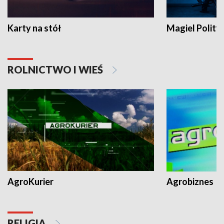
Karty na stół
Magiel Polity
ROLNICTWO I WIEŚ
AgroKurier
Agrobiznes
RELIGIA