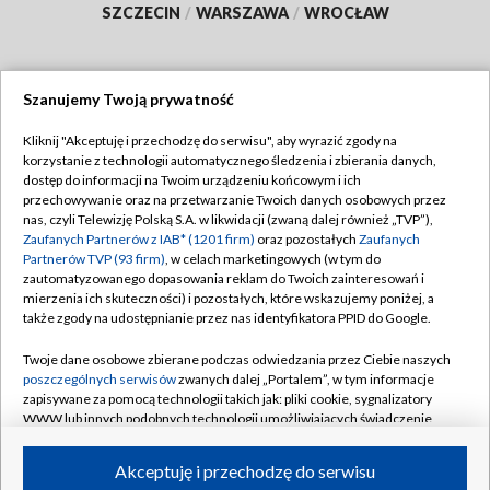
SZCZECIN
/
WARSZAWA
/
WROCŁAW
Szanujemy Twoją prywatność
Dołącz do nas:
Kliknij "Akceptuję i przechodzę do serwisu", aby wyrazić zgody na
korzystanie z technologii automatycznego śledzenia i zbierania danych,
TVP
dostęp do informacji na Twoim urządzeniu końcowym i ich
Abonament TVP
przechowywanie oraz na przetwarzanie Twoich danych osobowych przez
Regulamin TVP
nas, czyli Telewizję Polską S.A. w likwidacji (zwaną dalej również „TVP”),
Emisja w TVP
Zaufanych Partnerów z IAB* (1201 firm)
oraz pozostałych
Zaufanych
Polityka prywatności
Partnerów TVP (93 firm)
, w celach marketingowych (w tym do
Centrum informacji TVP
Moje zgody
zautomatyzowanego dopasowania reklam do Twoich zainteresowań i
mierzenia ich skuteczności) i pozostałych, które wskazujemy poniżej, a
Naziemna Telewizja Cyfrowa
Pomoc
także zgody na udostępnianie przez nas identyfikatora PPID do Google.
Sklep TVP
Biuro reklamy
Twoje dane osobowe zbierane podczas odwiedzania przez Ciebie naszych
Rada Programowa
poszczególnych serwisów
zwanych dalej „Portalem”, w tym informacje
Kontakt
zapisywane za pomocą technologii takich jak: pliki cookie, sygnalizatory
System NOS
WWW lub innych podobnych technologii umożliwiających świadczenie
dopasowanych i bezpiecznych usług, personalizację treści oraz reklam,
Informacje o nadawcy
Kanały
udostępnianie funkcji mediów społecznościowych oraz analizowanie
Akceptuję i przechodzę do serwisu
ruchu w Internecie.
Program dla prasy