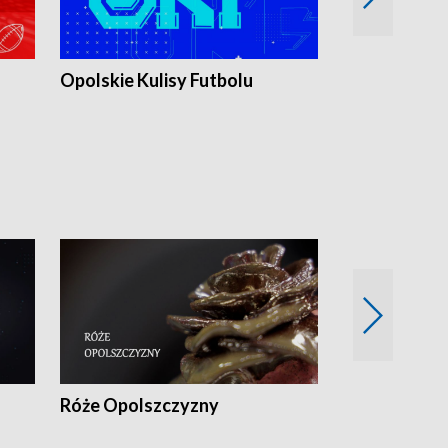
Opolskie Kulisy Futbolu
Złote chwile
sportu
Róże Opolszczyzny
Czas report