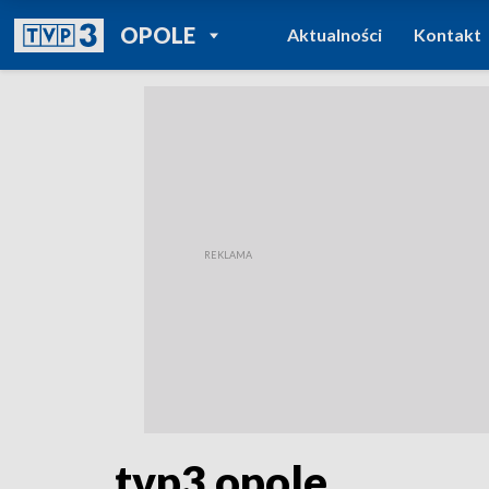
POWRÓT DO
OPOLE
Aktualności
Kontakt
TVP REGIONY
tvp3 opole