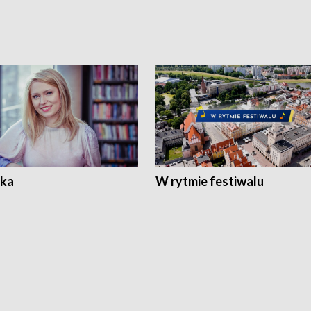
ka
W rytmie festiwalu