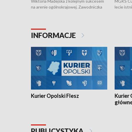
Wiktoria Madejska z kolejnym sukcesem
MGKS Cuk
na arenie ogólnokrajowej. Zawodniczka
lecie ist
Klubu Kolarskiego Ziemia Brzeska
odbył się
została podwójna Mistrzynią Polski
również o
Juniorów Młodszych w kolarstwie
Otwartyc
torowym.
plażowej
INFORMACJE
meczu Ko
Kurier Opolski Flesz
Kurier 
główn
PUBLICYSTYKA