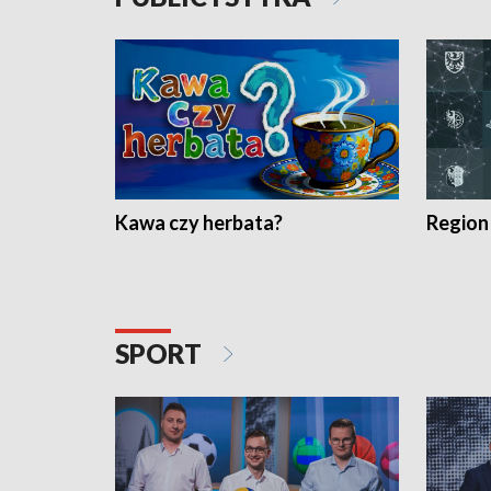
Kawa czy herbata?
Region
SPORT