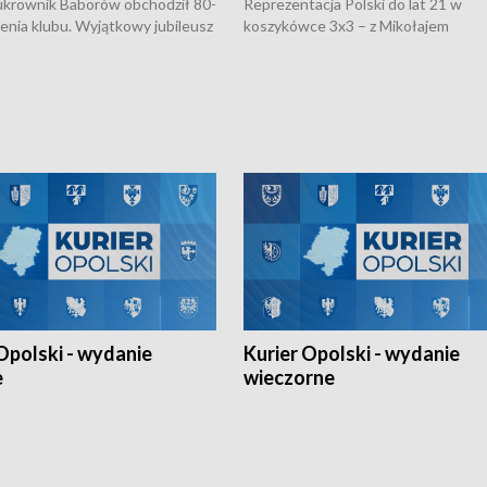
rownik Baborów obchodził 80-
Reprezentacja Polski do lat 21 w
nienia klubu. Wyjątkowy jubileusz
koszykówce 3x3 – z Mikołajem
 na sportowo. W programie
Kowalczykiem z opolskiego AZS-u 
 turnieju eliminacyjnym
składzie - wygrała dwa z trzech tur
h Mistrzostw w siatkówce
w ramach Ligi Narodów. Rywalizacja
 amatorów w Opolu oraz o
odbyła się w węgierskim Szolnok.
lejarza Opole. Zapraszamy!
Opolski - wydanie
Kurier Opolski - wydanie
e
wieczorne