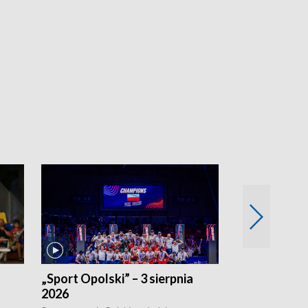
„Sport Opolski” – 3 sierpnia
„Sport Opolsk
2026
Reprezentacja P