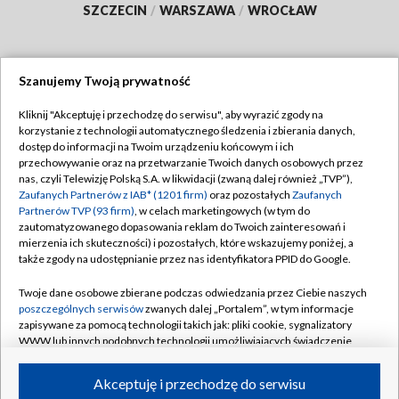
SZCZECIN
/
WARSZAWA
/
WROCŁAW
Szanujemy Twoją prywatność
Dołącz do nas:
Kliknij "Akceptuję i przechodzę do serwisu", aby wyrazić zgody na
korzystanie z technologii automatycznego śledzenia i zbierania danych,
TVP
dostęp do informacji na Twoim urządzeniu końcowym i ich
Abonament TVP
przechowywanie oraz na przetwarzanie Twoich danych osobowych przez
Regulamin TVP
nas, czyli Telewizję Polską S.A. w likwidacji (zwaną dalej również „TVP”),
Emisja w TVP
Zaufanych Partnerów z IAB* (1201 firm)
oraz pozostałych
Zaufanych
Polityka prywatności
Partnerów TVP (93 firm)
, w celach marketingowych (w tym do
Centrum informacji TVP
Moje zgody
zautomatyzowanego dopasowania reklam do Twoich zainteresowań i
mierzenia ich skuteczności) i pozostałych, które wskazujemy poniżej, a
Naziemna Telewizja Cyfrowa
Pomoc
także zgody na udostępnianie przez nas identyfikatora PPID do Google.
Sklep TVP
Biuro reklamy
Twoje dane osobowe zbierane podczas odwiedzania przez Ciebie naszych
Rada Programowa
poszczególnych serwisów
zwanych dalej „Portalem”, w tym informacje
Kontakt
zapisywane za pomocą technologii takich jak: pliki cookie, sygnalizatory
System NOS
WWW lub innych podobnych technologii umożliwiających świadczenie
dopasowanych i bezpiecznych usług, personalizację treści oraz reklam,
Informacje o nadawcy
Kanały
udostępnianie funkcji mediów społecznościowych oraz analizowanie
Akceptuję i przechodzę do serwisu
ruchu w Internecie.
Program dla prasy