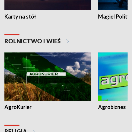
Karty na stół
Magiel Polity
ROLNICTWO I WIEŚ
AgroKurier
Agrobiznes
RELIGIA