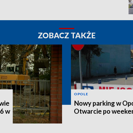
ZOBACZ TAKŻE
OPOLE
wie
Nowy parking w Opo
46 w
Otwarcie po weeke