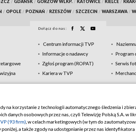
SZCZ
/
GDAŃSK
/
GORZÓW WLKP.
/
KATOWICE
/
KIELCE
/
KRA
N
/
OPOLE
/
POZNAŃ
/
RZESZÓW
/
SZCZECIN
/
WARSZAWA
/
W
Dołącz do nas:
Centrum informacji TVP
Naziemna
Informacje o nadawcy
Program d
zetargowe
Zgłoś program (ROPAT)
Serwis fo
wizyjna
Kariera w TVP
Merchandi
Polityka prywatności
Moje zgody
Pomoc
Biuro re
ody na korzystanie z technologii automatycznego śledzenia i zbie
 danych osobowych przez nas, czyli Telewizję Polską S.A. w likw
VP (93 firm)
, w celach marketingowych (w tym do zautomatyzow
 poniżej, a także zgody na udostępnianie przez nas identyfikator