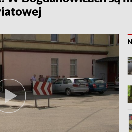
iatowej
N