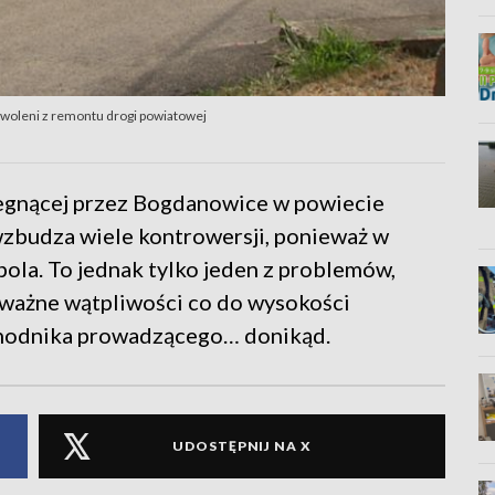
woleni z remontu drogi powiatowej
egnącej przez Bogdanowice w powiecie
zbudza wiele kontrowersji, ponieważ w
pola. To jednak tylko jeden z problemów,
ważne wątpliwości co do wysokości
chodnika prowadzącego… donikąd.
UDOSTĘPNIJ NA X