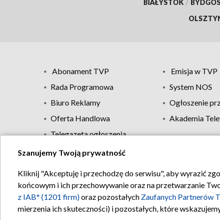
BIAŁYSTOK
/
BYDGO
OLSZTY
Abonament TVP
Emisja w TVP
Rada Programowa
System NOS
Biuro Reklamy
Ogłoszenie pr
Oferta Handlowa
Akademia Tele
Telegazeta ogłoszenia
Szanujemy Twoją prywatność
Regulamin TVP
Kliknij "Akceptuję i przechodzę do serwisu", aby wyrazić zg
końcowym i ich przechowywanie oraz na przetwarzanie Twoich
z IAB* (1201 firm)
oraz pozostałych
Zaufanych Partnerów T
mierzenia ich skuteczności) i pozostałych, które wskazujemy