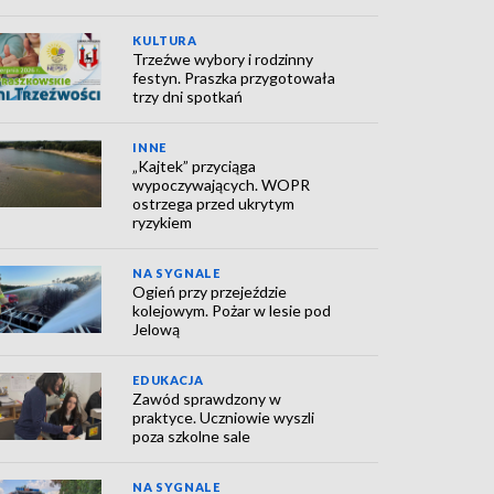
KULTURA
Trzeźwe wybory i rodzinny
festyn. Praszka przygotowała
trzy dni spotkań
INNE
„Kajtek” przyciąga
wypoczywających. WOPR
ostrzega przed ukrytym
ryzykiem
NA SYGNALE
Ogień przy przejeździe
kolejowym. Pożar w lesie pod
Jelową
EDUKACJA
Zawód sprawdzony w
praktyce. Uczniowie wyszli
poza szkolne sale
NA SYGNALE