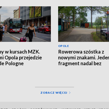
OPOLE
y w kursach MZK.
Rowerowa szóstka z
mi Opola przejedzie
nowymi znakami. Jede
de Pologne
fragment nadal bez
oznaczeń
ZOBACZ WIĘCEJ