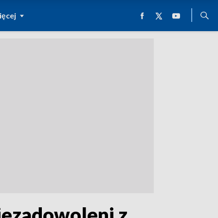
ęcej
iezadowoleni z