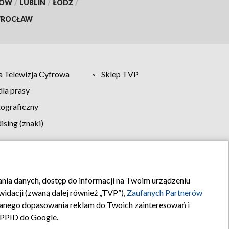
KÓW
/
LUBLIN
/
ŁÓDŹ
/
ROCŁAW
 Telewizja Cyfrowa
Sklep TVP
la prasy
tograficzny
sing (znaki)
klamy
Kontakt
rania danych, dostęp do informacji na Twoim urządzeniu
idacji (zwaną dalej również „TVP”),
Zaufanych Partnerów
anego dopasowania reklam do Twoich zainteresowań i
a PPID do Google.