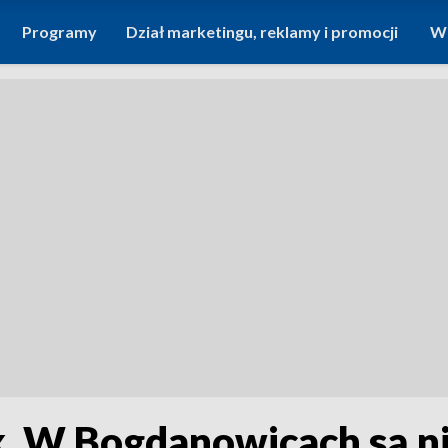
Programy
Dział marketingu, reklamy i promocji
Wi
k. W Bogdanowicach są n