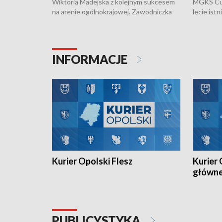
Wiktoria Madejska z kolejnym sukcesem
MGKS Cuk
na arenie ogólnokrajowej. Zawodniczka
lecie ist
Klubu Kolarskiego Ziemia Brzeska
odbył się
została podwójna Mistrzynią Polski
również o
Juniorów Młodszych w kolarstwie
Otwartyc
torowym.
plażowej
INFORMACJE
meczu Ko
Kurier Opolski Flesz
Kurier 
główn
PUBLICYSTYKA