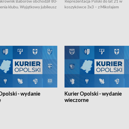
rownik Baborów obchodził 80-
Reprezentacja Polski do lat 21 w
nienia klubu. Wyjątkowy jubileusz
koszykówce 3x3 – z Mikołajem
 na sportowo. W programie
Kowalczykiem z opolskiego AZS-u 
 turnieju eliminacyjnym
składzie - wygrała dwa z trzech tur
h Mistrzostw w siatkówce
w ramach Ligi Narodów. Rywalizacja
 amatorów w Opolu oraz o
odbyła się w węgierskim Szolnok.
lejarza Opole. Zapraszamy!
Opolski - wydanie
Kurier Opolski - wydanie
e
wieczorne