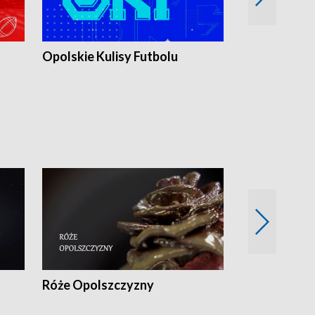
Opolskie Kulisy Futbolu
Złote chwile
sportu
Róże Opolszczyzny
Czas report