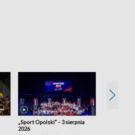
„Sport Opolski” – 3 sierpnia
„Sport Opolsk
2026
Reprezentacja P