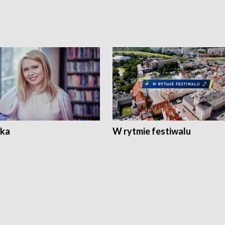
ka
W rytmie festiwalu