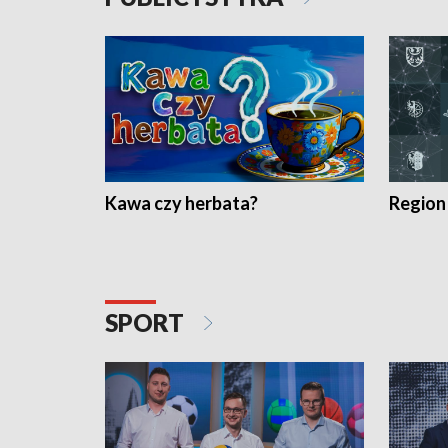
Kawa czy herbata?
Region
SPORT