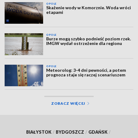
OPOLE
Skażenie wody w Komorznie. Woda wróci
etapami
OPOLE
Burze mogą szybko podnieść poziom rzek.
IMGW wydał ostrzeżenie dla regionu
OPOLE
Meteorolog: 3-4 dni pewności, a potem
prognoza staje się raczej scenariuszem
ZOBACZ WIĘCEJ
BIAŁYSTOK
/
BYDGOSZCZ
/
GDAŃSK
/