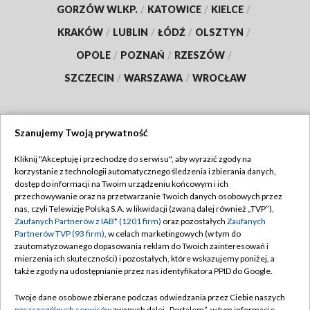
GORZÓW WLKP.
/
KATOWICE
/
KIELCE
/
KRAKÓW
/
LUBLIN
/
ŁÓDŹ
/
OLSZTYN
/
OPOLE
/
POZNAŃ
/
RZESZÓW
/
SZCZECIN
/
WARSZAWA
/
WROCŁAW
Szanujemy Twoją prywatność
Dołącz do nas:
Kliknij "Akceptuję i przechodzę do serwisu", aby wyrazić zgody na
korzystanie z technologii automatycznego śledzenia i zbierania danych,
TVP
dostęp do informacji na Twoim urządzeniu końcowym i ich
Abonament TVP
przechowywanie oraz na przetwarzanie Twoich danych osobowych przez
Regulamin TVP
nas, czyli Telewizję Polską S.A. w likwidacji (zwaną dalej również „TVP”),
Emisja w TVP
Zaufanych Partnerów z IAB* (1201 firm)
oraz pozostałych
Zaufanych
Polityka prywatności
Partnerów TVP (93 firm)
, w celach marketingowych (w tym do
Centrum informacji TVP
Moje zgody
zautomatyzowanego dopasowania reklam do Twoich zainteresowań i
mierzenia ich skuteczności) i pozostałych, które wskazujemy poniżej, a
Naziemna Telewizja Cyfrowa
Pomoc
także zgody na udostępnianie przez nas identyfikatora PPID do Google.
Sklep TVP
Biuro reklamy
Twoje dane osobowe zbierane podczas odwiedzania przez Ciebie naszych
Rada Programowa
poszczególnych serwisów
zwanych dalej „Portalem”, w tym informacje