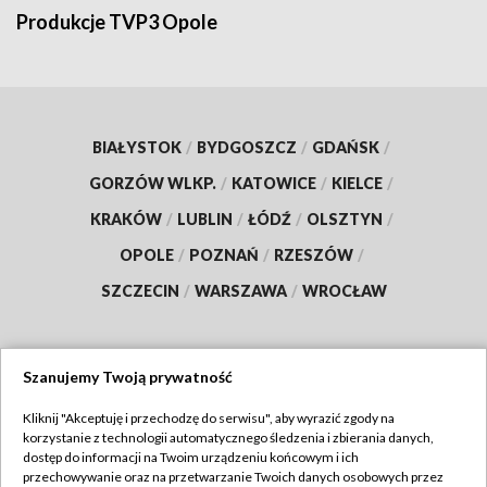
Produkcje TVP3 Opole
BIAŁYSTOK
/
BYDGOSZCZ
/
GDAŃSK
/
GORZÓW WLKP.
/
KATOWICE
/
KIELCE
/
KRAKÓW
/
LUBLIN
/
ŁÓDŹ
/
OLSZTYN
/
OPOLE
/
POZNAŃ
/
RZESZÓW
/
SZCZECIN
/
WARSZAWA
/
WROCŁAW
Szanujemy Twoją prywatność
Dołącz do nas:
Kliknij "Akceptuję i przechodzę do serwisu", aby wyrazić zgody na
korzystanie z technologii automatycznego śledzenia i zbierania danych,
TVP
dostęp do informacji na Twoim urządzeniu końcowym i ich
Abonament TVP
przechowywanie oraz na przetwarzanie Twoich danych osobowych przez
Regulamin TVP