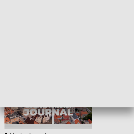
Wejściówka
Zakładka
MNIEJSZOŚCI