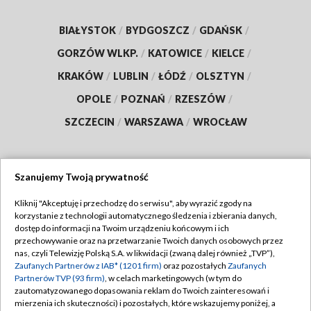
BIAŁYSTOK
/
BYDGOSZCZ
/
GDAŃSK
/
GORZÓW WLKP.
/
KATOWICE
/
KIELCE
/
KRAKÓW
/
LUBLIN
/
ŁÓDŹ
/
OLSZTYN
/
OPOLE
/
POZNAŃ
/
RZESZÓW
/
SZCZECIN
/
WARSZAWA
/
WROCŁAW
Szanujemy Twoją prywatność
Dołącz do nas:
Kliknij "Akceptuję i przechodzę do serwisu", aby wyrazić zgody na
korzystanie z technologii automatycznego śledzenia i zbierania danych,
TVP
dostęp do informacji na Twoim urządzeniu końcowym i ich
Abonament TVP
przechowywanie oraz na przetwarzanie Twoich danych osobowych przez
Regulamin TVP
nas, czyli Telewizję Polską S.A. w likwidacji (zwaną dalej również „TVP”),
Emisja w TVP
Zaufanych Partnerów z IAB* (1201 firm)
oraz pozostałych
Zaufanych
Polityka prywatności
Partnerów TVP (93 firm)
, w celach marketingowych (w tym do
Centrum informacji TVP
Moje zgody
zautomatyzowanego dopasowania reklam do Twoich zainteresowań i
mierzenia ich skuteczności) i pozostałych, które wskazujemy poniżej, a
Naziemna Telewizja Cyfrowa