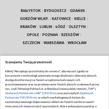
BIAŁYSTOK
/
BYDGOSZCZ
/
GDAŃSK
/
GORZÓW WLKP.
/
KATOWICE
/
KIELCE
/
KRAKÓW
/
LUBLIN
/
ŁÓDŹ
/
OLSZTYN
/
OPOLE
/
POZNAŃ
/
RZESZÓW
/
SZCZECIN
/
WARSZAWA
/
WROCŁAW
Szanujemy Twoją prywatność
Dołącz do nas:
Kliknij "Akceptuję i przechodzę do serwisu", aby wyrazić zgody na
korzystanie z technologii automatycznego śledzenia i zbierania danych,
TVP
dostęp do informacji na Twoim urządzeniu końcowym i ich
Abonament TVP
przechowywanie oraz na przetwarzanie Twoich danych osobowych przez
Regulamin TVP
nas, czyli Telewizję Polską S.A. w likwidacji (zwaną dalej również „TVP”),
Emisja w TVP
Zaufanych Partnerów z IAB* (1201 firm)
oraz pozostałych
Zaufanych
Polityka prywatności
Partnerów TVP (93 firm)
, w celach marketingowych (w tym do
Centrum informacji TVP
Moje zgody
zautomatyzowanego dopasowania reklam do Twoich zainteresowań i
mierzenia ich skuteczności) i pozostałych, które wskazujemy poniżej, a
Naziemna Telewizja Cyfrowa