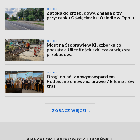
OPOLE
Zatoka do przebudowy. Zmiana przy
przystanku Oświęcimska-Osiedle w Opolu
OPOLE
Most na Stobrawie w Kluczborku to
początek. Ulicę Kościuszki czeka większa
przebudowa
OPOLE
Drogi do pól z nowym wsparciem.
Podpisano umowy na prawie 7 kilometrów
tras
ZOBACZ WIĘCEJ
BIAŁYSTOK
/
BYDGOSZCZ
/
GDAŃSK
/