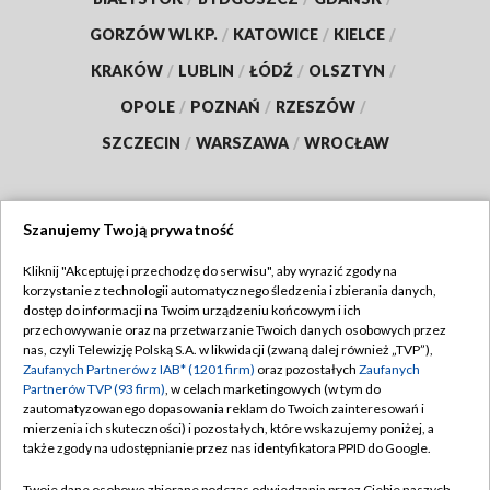
GORZÓW WLKP.
/
KATOWICE
/
KIELCE
/
KRAKÓW
/
LUBLIN
/
ŁÓDŹ
/
OLSZTYN
/
OPOLE
/
POZNAŃ
/
RZESZÓW
/
SZCZECIN
/
WARSZAWA
/
WROCŁAW
Szanujemy Twoją prywatność
Dołącz do nas:
Kliknij "Akceptuję i przechodzę do serwisu", aby wyrazić zgody na
korzystanie z technologii automatycznego śledzenia i zbierania danych,
TVP
dostęp do informacji na Twoim urządzeniu końcowym i ich
Abonament TVP
przechowywanie oraz na przetwarzanie Twoich danych osobowych przez
Regulamin TVP
nas, czyli Telewizję Polską S.A. w likwidacji (zwaną dalej również „TVP”),
Emisja w TVP
Polityka prywatności
Zaufanych Partnerów z IAB* (1201 firm)
oraz pozostałych
Zaufanych
Partnerów TVP (93 firm)
, w celach marketingowych (w tym do
Centrum informacji TVP
Moje zgody
zautomatyzowanego dopasowania reklam do Twoich zainteresowań i
mierzenia ich skuteczności) i pozostałych, które wskazujemy poniżej, a
Naziemna Telewizja Cyfrowa
Pomoc
także zgody na udostępnianie przez nas identyfikatora PPID do Google.
Sklep TVP
Biuro reklamy
Twoje dane osobowe zbierane podczas odwiedzania przez Ciebie naszych