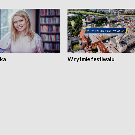
ka
W rytmie festiwalu