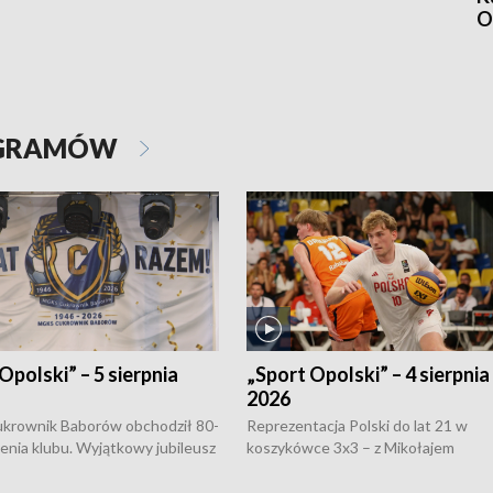
O
OGRAMÓW
Opolski” – 5 sierpnia
„Sport Opolski” – 4 sierpnia
2026
rownik Baborów obchodził 80-
Reprezentacja Polski do lat 21 w
nienia klubu. Wyjątkowy jubileusz
koszykówce 3x3 – z Mikołajem
 na sportowo. W programie
Kowalczykiem z opolskiego AZS-u 
 turnieju eliminacyjnym
składzie - wygrała dwa z trzech tur