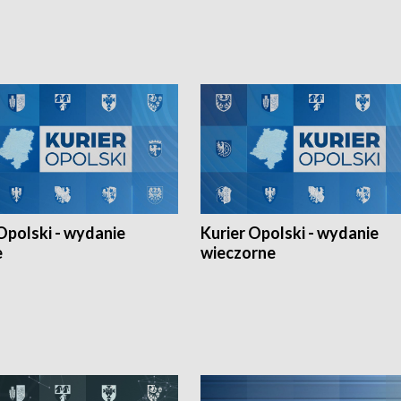
h Mistrzostw w siatkówce
w ramach Ligi Narodów. Rywalizacja
 amatorów w Opolu oraz o
odbyła się w węgierskim Szolnok.
lejarza Opole. Zapraszamy!
Opolski - wydanie
Kurier Opolski - wydanie
e
wieczorne