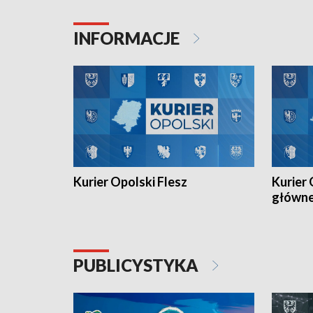
Juniorów Młodszych w kolarstwie
Otwartyc
torowym.
plażowej
INFORMACJE
meczu Ko
Kurier Opolski Flesz
Kurier 
główn
PUBLICYSTYKA