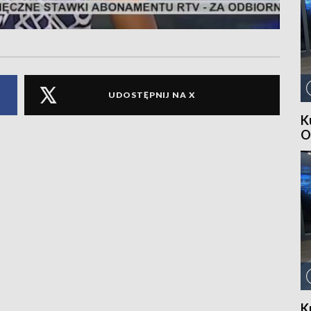
UDOSTĘPNIJ NA X
K
O
K