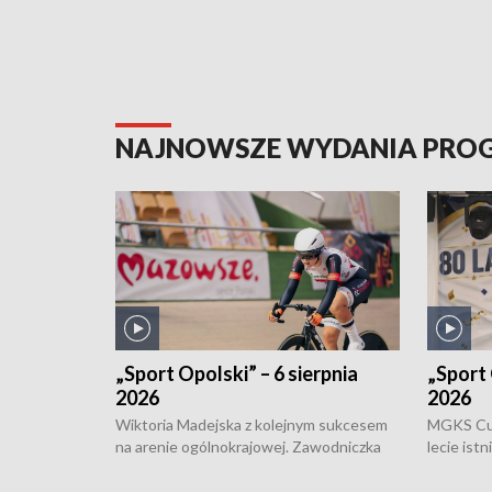
NAJNOWSZE WYDANIA PR
„Sport Opolski” – 6 sierpnia
„Sport 
2026
2026
Wiktoria Madejska z kolejnym sukcesem
MGKS Cuk
na arenie ogólnokrajowej. Zawodniczka
lecie ist
Klubu Kolarskiego Ziemia Brzeska
odbył się
została podwójna Mistrzynią Polski
również o