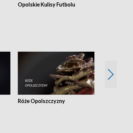
Opolskie Kulisy Futbolu
Złote chwile
sportu
Róże Opolszczyzny
Czas report