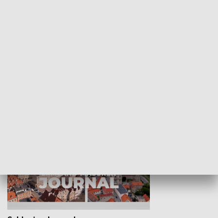
Wejściówka
Zakładka
MNIEJSZOŚCI