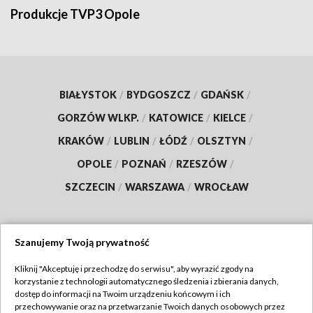
Produkcje TVP3 Opole
BIAŁYSTOK
/
BYDGOSZCZ
/
GDAŃSK
/
GORZÓW WLKP.
/
KATOWICE
/
KIELCE
/
KRAKÓW
/
LUBLIN
/
ŁÓDŹ
/
OLSZTYN
/
OPOLE
/
POZNAŃ
/
RZESZÓW
/
SZCZECIN
/
WARSZAWA
/
WROCŁAW
Szanujemy Twoją prywatność
Dołącz do nas:
Kliknij "Akceptuję i przechodzę do serwisu", aby wyrazić zgody na
korzystanie z technologii automatycznego śledzenia i zbierania danych,
TVP
dostęp do informacji na Twoim urządzeniu końcowym i ich
Abonament TVP
przechowywanie oraz na przetwarzanie Twoich danych osobowych przez
Regulamin TVP