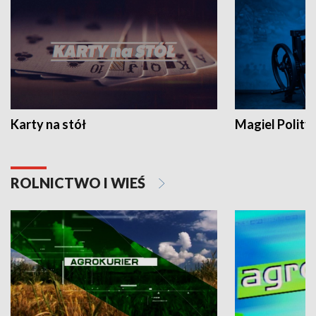
Karty na stół
Magiel Polity
ROLNICTWO I WIEŚ