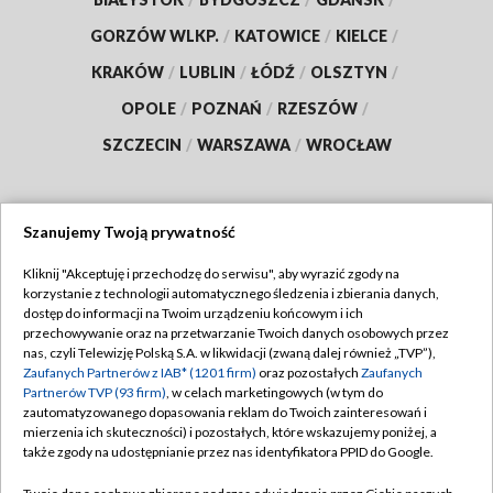
GORZÓW WLKP.
/
KATOWICE
/
KIELCE
/
KRAKÓW
/
LUBLIN
/
ŁÓDŹ
/
OLSZTYN
/
OPOLE
/
POZNAŃ
/
RZESZÓW
/
SZCZECIN
/
WARSZAWA
/
WROCŁAW
Szanujemy Twoją prywatność
Dołącz do nas:
Kliknij "Akceptuję i przechodzę do serwisu", aby wyrazić zgody na
korzystanie z technologii automatycznego śledzenia i zbierania danych,
TVP
dostęp do informacji na Twoim urządzeniu końcowym i ich
Abonament TVP
przechowywanie oraz na przetwarzanie Twoich danych osobowych przez
Regulamin TVP
nas, czyli Telewizję Polską S.A. w likwidacji (zwaną dalej również „TVP”),
Emisja w TVP
Zaufanych Partnerów z IAB* (1201 firm)
oraz pozostałych
Zaufanych
Polityka prywatności
Partnerów TVP (93 firm)
, w celach marketingowych (w tym do
Centrum informacji TVP
Moje zgody
zautomatyzowanego dopasowania reklam do Twoich zainteresowań i
mierzenia ich skuteczności) i pozostałych, które wskazujemy poniżej, a
Naziemna Telewizja Cyfrowa
Pomoc
także zgody na udostępnianie przez nas identyfikatora PPID do Google.
Sklep TVP
Biuro reklamy