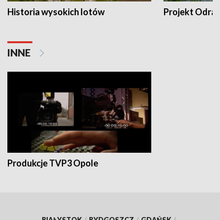
Historia wysokich lotów
Projekt Odra
INNE
Produkcje TVP3 Opole
BIAŁYSTOK
/
BYDGOSZCZ
/
GDAŃSK
/