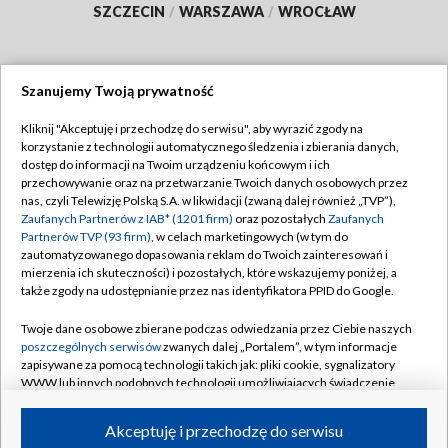
SZCZECIN
/
WARSZAWA
/
WROCŁAW
Szanujemy Twoją prywatność
Dołącz do nas:
Kliknij "Akceptuję i przechodzę do serwisu", aby wyrazić zgody na
korzystanie z technologii automatycznego śledzenia i zbierania danych,
TVP
dostęp do informacji na Twoim urządzeniu końcowym i ich
Abonament TVP
przechowywanie oraz na przetwarzanie Twoich danych osobowych przez
Regulamin TVP
nas, czyli Telewizję Polską S.A. w likwidacji (zwaną dalej również „TVP”),
Emisja w TVP
Zaufanych Partnerów z IAB* (1201 firm)
oraz pozostałych
Zaufanych
Polityka prywatności
Partnerów TVP (93 firm)
, w celach marketingowych (w tym do
Centrum informacji TVP
Moje zgody
zautomatyzowanego dopasowania reklam do Twoich zainteresowań i
mierzenia ich skuteczności) i pozostałych, które wskazujemy poniżej, a
Naziemna Telewizja Cyfrowa
Pomoc
także zgody na udostępnianie przez nas identyfikatora PPID do Google.
Sklep TVP
Biuro reklamy
Twoje dane osobowe zbierane podczas odwiedzania przez Ciebie naszych
Rada Programowa
poszczególnych serwisów
zwanych dalej „Portalem”, w tym informacje
Kontakt
zapisywane za pomocą technologii takich jak: pliki cookie, sygnalizatory
System NOS
WWW lub innych podobnych technologii umożliwiających świadczenie
dopasowanych i bezpiecznych usług, personalizację treści oraz reklam,
Informacje o nadawcy
Kanały
udostępnianie funkcji mediów społecznościowych oraz analizowanie
Akceptuję i przechodzę do serwisu
ruchu w Internecie.
Program dla prasy