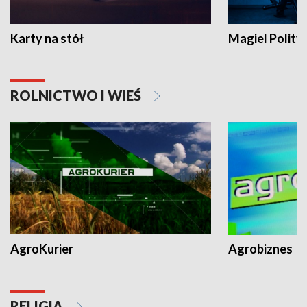
Karty na stół
Magiel Polity
ROLNICTWO I WIEŚ
AgroKurier
Agrobiznes
RELIGIA